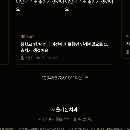
레진빌드업
레
드
중학교 1학년인데 이전에 치료했던 인레이밑으로 또
작
충치가 생겼어요
조은비 · 2026-06-02
1
2
3
4
5
6
7
8
9
10
11
다음 →
서울가온치과
.
치과 치료가 좋은 기억이 될 수 있도록.
대표 현진호
|
사업자등록번호 898-03-02537
|
경기도 의정부시 용민로 22, 4층(용현동)
|
T