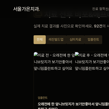
홈
서울가온치과
.
진료 철학
진
치료 전후 비포&애프
진료 철학
실제 치료 결과를 사진으로 확인하세요.
92건
의 
진료 안내
전체
레진빌드업
심미치료
임플란트
커뮤니티
의료진
안내
임플란트
예약 안내
오래전에 한 앞니브릿지가 보기안좋아서 앞니임플