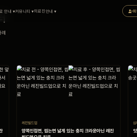
의료진
료 안내 ▾
커뮤니티 ▾
안내 ▾
회
터
사례
레진빌드업
심
란
양쪽인접면, 씹는면 넓게 있는 충치 크라운아닌 레진
잇