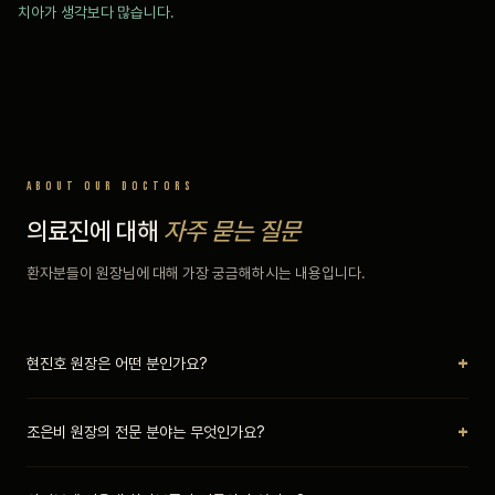
치아가 생각보다 많습니다.
ABOUT OUR DOCTORS
의료진에 대해
자주 묻는 질문
환자분들이 원장님에 대해 가장 궁금해하시는 내용입니다.
+
현진호 원장은 어떤 분인가요?
현진호 원장은
서울대학교 치의학과 졸업
, 서울대 치의학대학원 석사, 보건복지부
+
조은비 원장의 전문 분야는 무엇인가요?
인증 통합치의학과 전문의입니다. 10년 이상 강남 및 서울 주요 치과에서
임플란트와 심미치료 경력을 쌓았으며, 오스템 임플란트 증례 금상을
조은비 원장은 서울대학교 치과병원에서
4년간 전공의 수련
을 마친 치과보존과
수상했습니다.