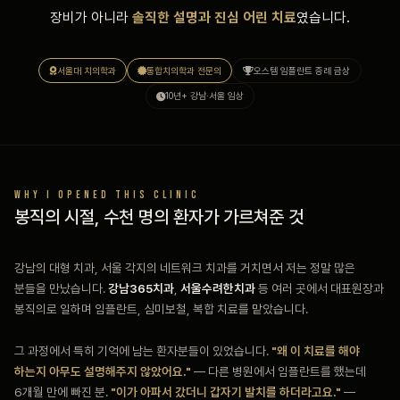
장비가 아니라
솔직한 설명과 진심 어린 치료
였습니다.
서울대 치의학과
통합치의학과 전문의
오스템 임플란트 증례 금상
10년+ 강남·서울 임상
WHY I OPENED THIS CLINIC
봉직의 시절, 수천 명의 환자가 가르쳐준 것
강남의 대형 치과, 서울 각지의 네트워크 치과를 거치면서 저는 정말 많은
분들을 만났습니다.
강남365치과
,
서울수려한치과
등 여러 곳에서 대표원장과
봉직의로 일하며 임플란트, 심미보철, 복합 치료를 맡았습니다.
그 과정에서 특히 기억에 남는 환자분들이 있었습니다.
"왜 이 치료를 해야
하는지 아무도 설명해주지 않았어요."
— 다른 병원에서 임플란트를 했는데
6개월 만에 빠진 분.
"이가 아파서 갔더니 갑자기 발치를 하더라고요."
—