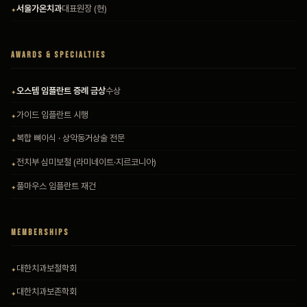
서울가온치과
대표원장 (현)
AWARDS & SPECIALTIES
오스템 임플란트 증례 금상
수상
가이드 임플란트 시행
복합 뼈이식 · 상악동거상술 전문
전치부 심미보철 (라미네이트·지르코니아)
풀마우스 임플란트 재건
MEMBERSHIPS
대한치과보철학회
대한치과보존학회