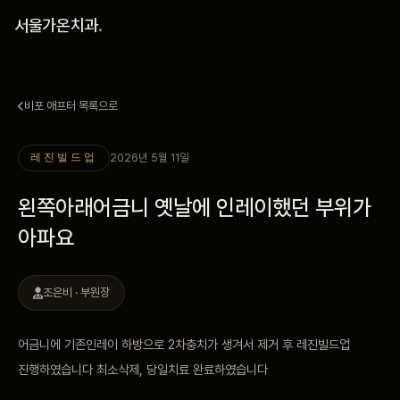
홈
서울가온치과
.
진료 철학
비포 애프터 목록으로
진료 안내
2026년 5월 11일
레진빌드업
커뮤니티
왼쪽아래어금니 옛날에 인레이했던 부위가
의료진
아파요
안내
조은비 · 부원장
예약 안내
어금니에 기존인레이 하방으로 2차충치가 생겨서 제거 후 레진빌드업
진행하였습니다 최소삭제, 당일치료 완료하였습니다
블로그