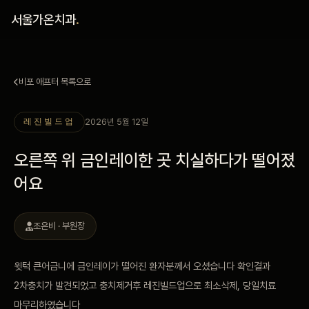
홈
서울가온치과
.
진료 철학
비포 애프터 목록으로
진료 안내
2026년 5월 12일
레진빌드업
커뮤니티
오른쪽 위 금인레이한 곳 치실하다가 떨어졌
의료진
어요
안내
조은비 · 부원장
예약 안내
윗턱 큰어금니에 금인레이가 떨어진 환자분께서 오셨습니다 확인결과
2차충치가 발견되었고 충치제거후 레진빌드업으로 최소삭제, 당일치료
블로그
마무리하였습니다