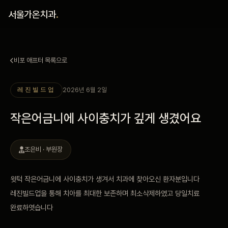
홈
서울가온치과
.
진료 철학
비포 애프터 목록으로
진료 안내
2026년 6월 2일
레진빌드업
커뮤니티
작은어금니에 사이충치가 깊게 생겼어요
의료진
조은비 · 부원장
안내
윗턱 작은어금니에 사이충치가 생겨서 치과에 찾아오신 환자분입니다
예약 안내
레진빌드업을 통해 치아를 최대한 보존하며 최소삭제하였고 당일치료
완료하엿습니다
블로그