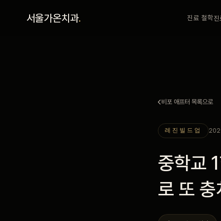
홈
서울가온치과
.
진료 철학
진
진료 철학
진료 안내
비포 애프터 목록으로
커뮤니티
202
레진빌드업
의료진
중학교 
안내
로 또 
예약 안내