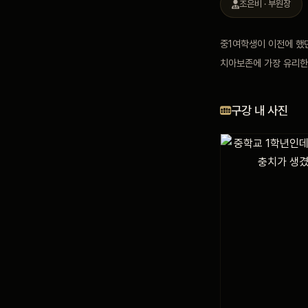
조은비 · 부원장
블로그
중1여학생이 이전에 했
치아보존에 가장 유리
비포 애프터
구강 내 사진
공지사항
치과 백과사전
자주 묻는 질문
회원가입 / 로그인