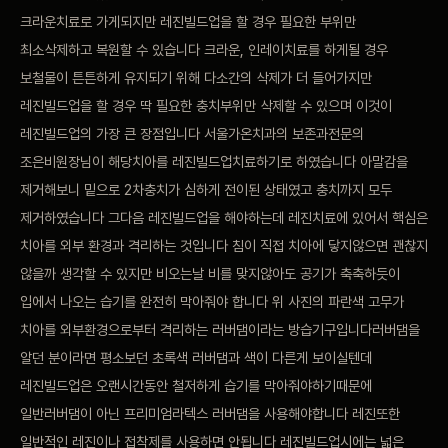
크라운치료로 가게되지만 레진빌드업을 할 경우 필요한 부위만
비포 애프터
최소삭제하고 복원할 수 있습니다 크라운, 인레이치료를 하게될 경우
보철물이 튼튼하게 유지되기 위해 다소간의 삭제가 더 들어가지만
공지사항
레진빌드업을 할 경우 딱 필요한 충치부위만 삭제할 수 있으며 이것이
레진빌드업의 가장 큰 장점입니다 서울가온치과의 보존과전문의
치과 백과사전
조은비원장님이 해당치아를 레진빌드업치료하기로 하였습니다 아말감을
제거해보니 밑으로 2차충치가 심하게 전이된 상태였고 충치까지 모두
자주 묻는 질문
제거하였습니다 그다음 레진빌드업을 해야하는데 레진치료에 있어서 핵심은
치아를 외부 환경과 격리하는 것입니다 침이 직접 치아에 닿지않으면 괜찮지
회원가입 / 로그인
않을까 생각할 수 있지만 비오는날 비를 맞지않아도 공기가 축축하듯이
입에서 나오는 습기를 완전히 막아줘야 합니다 위 사진의 파란색 고무가
치아를 외부환경으로부터 격리하는 러버댐이라는 방습기구입니다 ​러버댐을
알던 분이라면 평소보던 초록색 러버댐과 색이 다른게 보이실텐데
레진빌드업은 오랜시간동안 철저하게 습기를 막아줘야하기때문에
일반러버댐이 아닌 프리미엄라텍스 러버댐을 사용해야합니다 레진또한
일반적인 레진이나 접착제를 사용하면 안됩니다 레진빌드업시에는 넓은