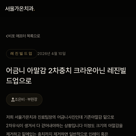
홈
서울가온치과
.
진료 철학
비포 애프터 목록으로
진료 안내
2026년 4월 10일
레진빌드업
커뮤니티
어금니 아말감 2차충치 크라운아닌 레진빌
의료진
드업으로
안내
조은비 · 부원장
예약 안내
저희 서울가온치과 진료팀장의 어금니사진인데 기존아말감 밑으로
2차우식이 생겨서 다 걷어내야하는 상황입니다 이정도 크기의 아말감을
블로그
제거하고 밑에있는 충치까지 제거하면 일반적으로 인레이 혹은