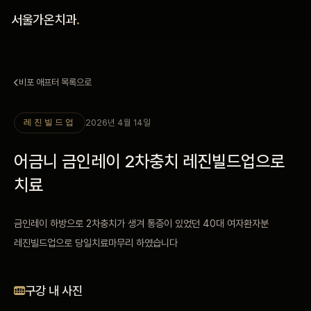
홈
서울가온치과
.
진료 철학
비포 애프터 목록으로
진료 안내
2026년 4월 14일
레진빌드업
커뮤니티
어금니 금인레이 2차충치 레진빌드업으로
의료진
치료
안내
금인레이 하방으로 2차충치가 생겨 통증이 있었던 40대 여자환자분
레진빌드업으로 당일치료마무리 하였습니다
예약 안내
블로그
구강 내 사진