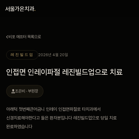
홈
서울가온치과
.
진료 철학
비포 애프터 목록으로
진료 안내
2026년 4월 20일
레진빌드업
커뮤니티
인접면 인레이파절 레진빌드업으로 치료
의료진
조은비 · 부원장
안내
아래턱 첫번째큰어금니 인레이 인접면파절로 타치과에서
예약 안내
신경치료해야한다고 들은 환자분입니다 레진빌드업으로 당일 치료
완료하였습니다
블로그