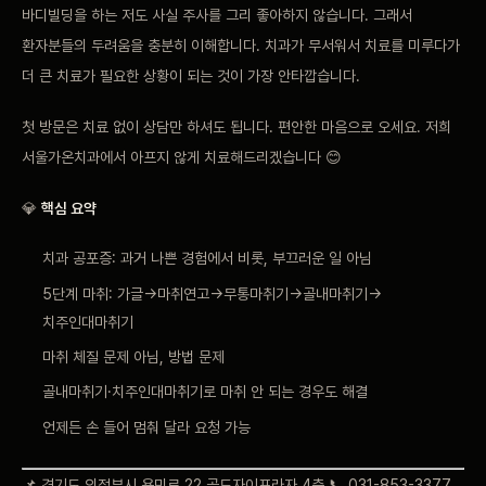
바디빌딩을 하는 저도 사실 주사를 그리 좋아하지 않습니다. 그래서
환자분들의 두려움을 충분히 이해합니다. 치과가 무서워서 치료를 미루다가
더 큰 치료가 필요한 상황이 되는 것이 가장 안타깝습니다.
첫 방문은 치료 없이 상담만 하셔도 됩니다. 편안한 마음으로 오세요. 저희
서울가온치과에서 아프지 않게 치료해드리겠습니다 😊
💎
핵심 요약
치과 공포증: 과거 나쁜 경험에서 비롯, 부끄러운 일 아님
5단계 마취: 가글→마취연고→무통마취기→골내마취기→
치주인대마취기
마취 체질 문제 아님, 방법 문제
골내마취기·치주인대마취기로 마취 안 되는 경우도 해결
언제든 손 들어 멈춰 달라 요청 가능
📌 경기도 의정부시 용민로 22 골드자이프라자 4층 📞 031-853-3377