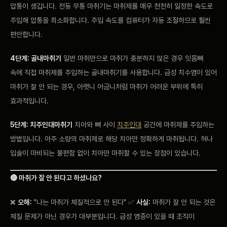
압통이 생깁니다. 전동 무통 마취기는 마취제를 매우 천천히 일정한 속도로
주입해 압통을 최소화합니다. 주입 속도를 컴퓨터가 자동 조절하므로 훨씬
편안합니다.
4단계: 골내마취기
일반 마취만으로 마취가 충분하지 않은 경우 잇몸뼈
속에 직접 마취제를 주입하는 골내마취기를 사용합니다. 급성 치수염이 있어
마취가 잘 안 되는 경우, 아랫니 어금니처럼 마취가 어려운 부위에 특히
효과적입니다.
5단계: 치주인대마취기
치아와 뼈 사이
치주인대
공간에 마취제를 주입하는
방법입니다. 아주 소량의 마취제로 해당 치아만 정확하게 마취됩니다. 혀나
입술이 마비되는 불편함 없이 치아만 마취할 수 있는 장점이 있습니다.
🔴 마취가 잘 안 된다고 하셨나요?
❌
오해:
"나는 마취가 체질적으로 안 된다" ✅
사실:
마취가 잘 안 되는 것은
체질 문제가 아닌 경우가 대부분입니다. 급성 염증이 있을 때 조직이