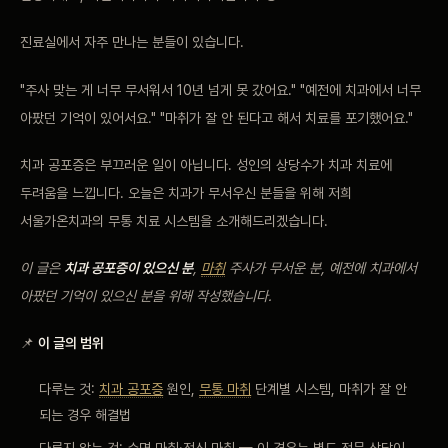
비포 애프터
진료실에서 자주 만나는 분들이 있습니다.
공지사항
"주사 맞는 게 너무 무서워서 10년 넘게 못 갔어요." "예전에 치과에서 너무
아팠던 기억이 있어서요." "마취가 잘 안 된다고 해서 치료를 포기했어요."
치과 백과사전
치과 공포증은 부끄러운 일이 아닙니다. 성인의 상당수가 치과 치료에
자주 묻는 질문
두려움을 느낍니다. 오늘은 치과가 무서우신 분들을 위해 저희
서울가온치과의 무통 치료 시스템을 소개해드리겠습니다.
회원가입 / 로그인
이 글은
치과 공포증이 있으신 분
,
마취
주사가 무서운 분, 예전에 치과에서
아팠던 기억이 있으신 분을 위해 작성했습니다.
📌
이 글의 범위
다루는 것:
치과 공포증
원인,
무통 마취
단계별 시스템, 마취가 잘 안
되는 경우 해결법
다루지 않는 것: 수면 마취·전신 마취 — 이 경우는 별도 전문 상담이