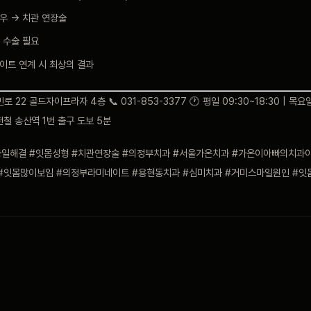
우 → 치관 연장술
 수술 필요
이트 연계 시 최상의 결과
 22 골드자이프라자 4층 📞 031-853-3377 🕐 평일 09:30~18:30 | 목요일
경전철 송산역 1번 출구 도보 5분
일해결 #잇몸성형 #치관연장술 #의정부치과 #서울가온치과 #가온이아빠의치과이
#잇몸많이보임 #의정부라미네이트 #용현동치과 #심미치과 #거미스마일원인 #잇