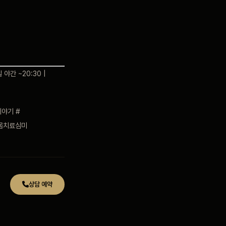
 야간 ~20:30 |
야기 #
몸치료심미
상담 예약