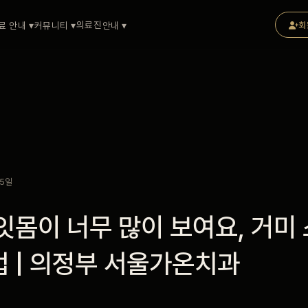
의료진
료 안내 ▾
커뮤니티 ▾
안내 ▾
회
 5일
 잇몸이 너무 많이 보여요, 거미
법 | 의정부 서울가온치과