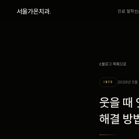
홈
서울가온치과
.
진료 철학
진
진료 철학
진료 안내
블로그 목록으로
커뮤니티
2026년 5월
INFO
의료진
웃을 때
안내
해결 방
예약 안내