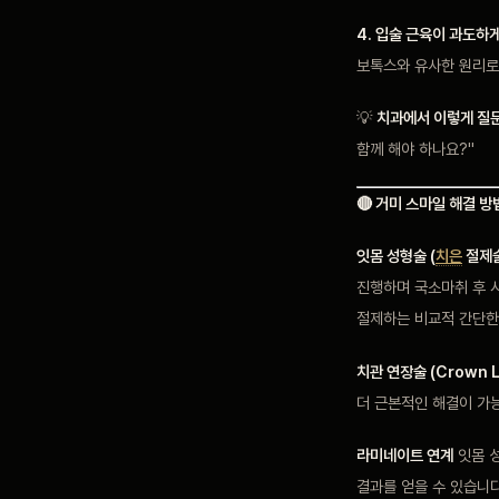
4. 입술 근육이 과도하
보톡스와 유사한 원리로
💡
치과에서 이렇게 질
함께 해야 하나요?"
🔴 거미 스마일 해결 방
잇몸 성형술 (
치은
절제술
진행하며 국소마취 후 시
절제하는 비교적 간단한
치관 연장술 (Crown L
더 근본적인 해결이 가능
라미네이트 연계
잇몸 성
결과를 얻을 수 있습니다