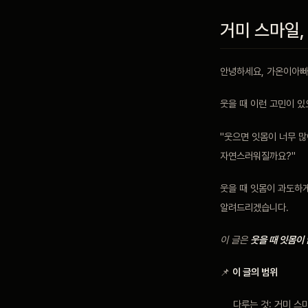
거미 스마일,
블로그
안녕하세요, 가온이아빠
비포 애프터
웃을 때 이런 고민이 있
공지사항
"웃으면 잇몸이 너무 많
자연스러워질까요?"
치과 백과사전
웃을 때 잇몸이 과도하게
알려드리겠습니다.
자주 묻는 질문
이 글은
웃을 때 잇몸이
📌
이 글의 범위
회원가입 / 로그인
다루는 것: 거미 스마