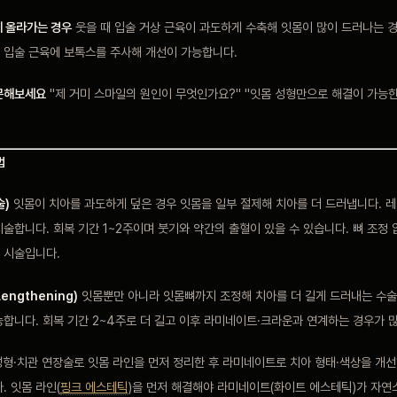
게 올라가는 경우
웃을 때 입술 거상 근육이 과도하게 수축해 잇몸이 많이 드러나는 
 입술 근육에 보톡스를 주사해 개선이 가능합니다.
문해보세요
"제 거미 스마일의 원인이 무엇인가요?" "잇몸 성형만으로 해결이 가능
법
)
잇몸이 치아를 과도하게 덮은 경우 잇몸을 일부 절제해 치아를 더 드러냅니다. 
술합니다. 회복 기간 1~2주이며 붓기와 약간의 출혈이 있을 수 있습니다. 뼈 조정 
 시술입니다.
engthening)
잇몸뿐만 아니라 잇몸뼈까지 조정해 치아를 더 길게 드러내는 수술
합니다. 회복 기간 2~4주로 더 길고 이후 라미네이트·크라운과 연계하는 경우가 
형·치관 연장술로 잇몸 라인을 먼저 정리한 후 라미네이트로 치아 형태·색상을 개
. 잇몸 라인(
핑크 에스테틱
)을 먼저 해결해야 라미네이트(화이트 에스테틱)가 자연