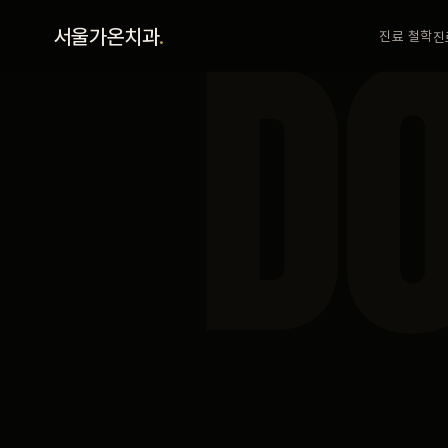
홈
D
서울가온치과
.
진료 철학
진
진료 철학
진료 안내
커뮤니티
의료진
안내
예약 안내