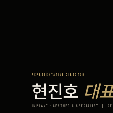
블로그
비포 애프터
공지사항
치과 백과사전
REPRESENTATIVE DIRECTOR
자주 묻는 질문
현진호
대
회원가입 / 로그인
Implant · Aesthetic Specialist | Se