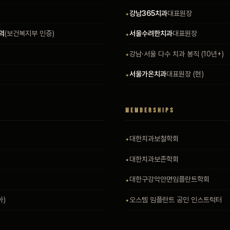
강남365치과
대표원장
의
(보건복지부 인증)
서울수려한치과
대표원장
강남·서울 다수 치과 봉직 (10년+)
서울가온치과
대표원장 (현)
MEMBERSHIPS
대한치과보철학회
대한치과보존학회
대한구강악안면임플란트학회
아)
오스템 임플란트 공인 인스트럭터