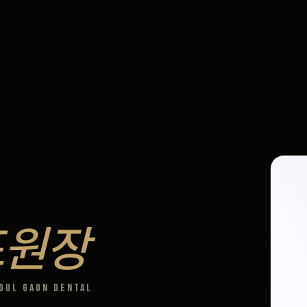
표원장
oul Gaon Dental