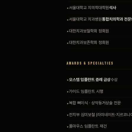
서울대학교 치의학대학원
석사
서울대학교 치과병원
통합치의학과 전문
대한치과보철학회 정회원
대한치과보존학회 정회원
AWARDS & SPECIALTIES
오스템 임플란트 증례 금상
수상
가이드 임플란트 시행
복합 뼈이식 · 상악동거상술 전문
전치부 심미보철 (라미네이트·지르코니
풀마우스 임플란트 재건