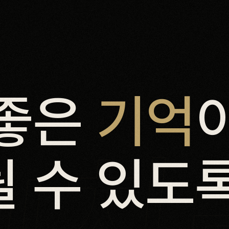
좋
은
기
억
치
될
수
있
도