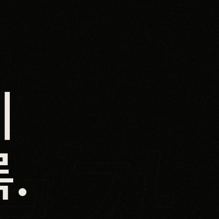
이
가
록
.