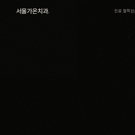
진료 철학
서울가온치과
.
진료 철학
진
진료 안내
커뮤니티
의료진
안내
예약 안내
블로그