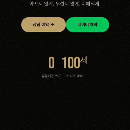
과
아프지
않게.
무섭지
않게.
이해되게.
상담 예약 →
네이버 예약
0
100
세
컴플레인 목표
까지의 약속