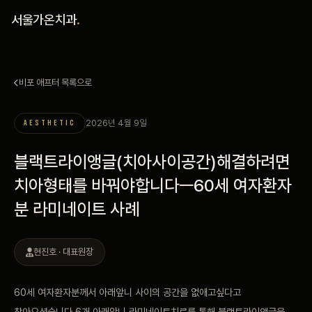
홈
서울가온치과
.
진료 철학
비포 애프터 목록으로
진료 안내
2026년 4월 9일
AESTHETIC
커뮤니티
블랙트라이앵글(치아사이공간)해결하려면
의료진
치아형태를 바꿔야합니다ㅡ60세 여자환자
분 라미네이트 사례
안내
예약 안내
현진호 · 대표원장
블로그
60세 여자환자분께서 아래앞니 사이의 공간을 없애고싶다고
찾아오셨습니다 6개 아래앞니 라미네이트치료를 통해 블랙트라이앵글을