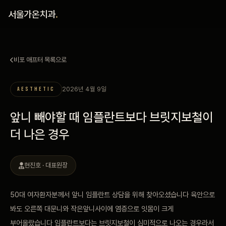
홈
서울가온치과
.
진료 철학
비포 애프터 목록으로
진료 안내
2026년 4월 9일
AESTHETIC
커뮤니티
앞니 빼야할 때 임플란트보다 브릿지보철이
의료진
더 나은 경우
안내
현진호 · 대표원장
예약 안내
50대 여자환자분께서 앞니 임플란트 상담을 위해 찾아오셨습니다 육안으로
봐도 오른쪽 대문니와 작은앞니사이에 염증으로 잇몸이 크게
블로그
부어올랐습니다 임플란트보다는 브릿지보철이 심미적으로 나오는 경우라서