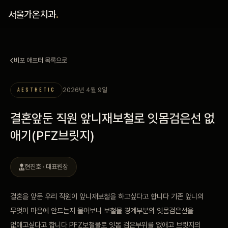
홈
서울가온치과
.
진료 철학
비포 애프터 목록으로
진료 안내
2026년 4월 9일
AESTHETIC
커뮤니티
결혼앞둔 직원 앞니재보철로 잇몸검은선 없
의료진
애기(PFZ브릿지)
안내
현진호 · 대표원장
예약 안내
결혼을 앞둔 우리 직원이 앞니재보철을 하고싶다고 합니다 기존 앞니의
무엇이 마음에 안드는지 물어보니 보철물 경계부분의 잇몸검은선을
블로그
없애고싶다고 합니다 PFZ보철물로 잇몸 검은부위를 없애고 브릿지의