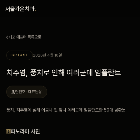
홈
서울가온치과
.
진료 철학
비포 애프터 목록으로
진료 안내
2026년 4월 10일
IMPLANT
커뮤니티
치주염, 풍치로 인해 여러군데 임플란트
의료진
현진호 · 대표원장
안내
풍치, 치주염이 심해 어금니 및 앞니 여러군데 임플란트한 50대 남환분
예약 안내
블로그
파노라마 사진