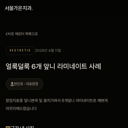
홈
서울가온치과
.
진료 철학
비포 애프터 목록으로
진료 안내
2026년 4월 11일
AESTHETIC
커뮤니티
얼룩덜룩 6개 앞니 라미네이트 사례
의료진
현진호 · 대표원장
안내
항암치료중 앞니변색 및 충치가와서 6개앞니 라미네이트로 예쁘게
예약 안내
마무리해드렸습니다
블로그