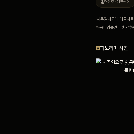
현진호 · 대표원장
블로그
'치주염때문에 어금니들
어금니임플란트 치료하
비포 애프터
파노라마 사진
공지사항
치과 백과사전
자주 묻는 질문
회원가입 / 로그인