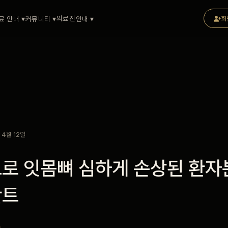
의료진
료 안내 ▾
커뮤니티 ▾
안내 ▾
회
 4월 12일
로 잇몸뼈 심하게 손상된 환자
란트