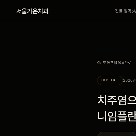
홈
서울가온치과
.
진료 철학
진
진료 철학
진료 안내
비포 애프터 목록으로
커뮤니티
2026년
IMPLANT
의료진
치주염으
안내
니임플
예약 안내