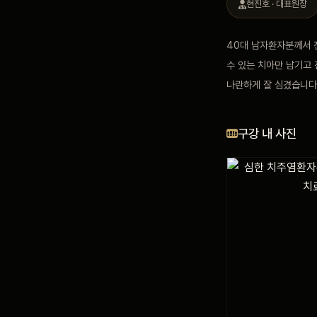
현진호 · 대표원장
블로그
40대 남자환자분께서 
수 있는 치아만 남기고
비포 애프터
나란하게 잘 심겼습니다
공지사항
구강 내 사진
치과 백과사전
자주 묻는 질문
회원가입 / 로그인