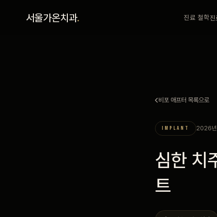
홈
서울가온치과
.
진료 철학
진
진료 철학
진료 안내
비포 애프터 목록으로
커뮤니티
2026년
IMPLANT
의료진
심한 치
안내
트
예약 안내