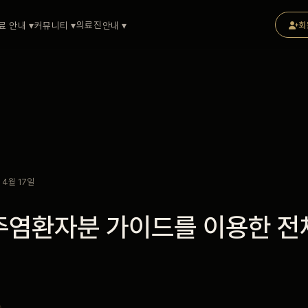
의료진
료 안내 ▾
커뮤니티 ▾
안내 ▾
회
 4월 17일
주염환자분 가이드를 이용한 