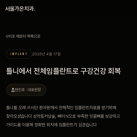
홈
서울가온치과
.
진료 철학
비포 애프터 목록으로
진료 안내
2026년 4월 17일
IMPLANT
커뮤니티
틀니에서 전체임플란트로 구강건강 회복
의료진
현진호 · 대표원장
안내
틀니를 오래 쓰시던 환자분께서 전체적인 임플란트치료를 받기위해
예약 안내
찾아오셨습니다 상악동거상술, 뼈이식으로 부족한 잇몸뼈를 보강하고
가이드를 이용해 정확한 위치에 임플란트가 심겼습니다
블로그