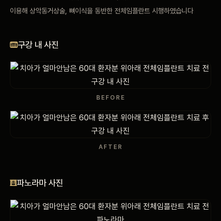
이용해 상악동거상술, 뼈이식을 동반한 전체임플란트 시행하였습니다
비포 애프터
공지사항
구강 내 사진
치과 백과사전
자주 묻는 질문
BEFORE
회원가입 / 로그인
AFTER
파노라마 사진