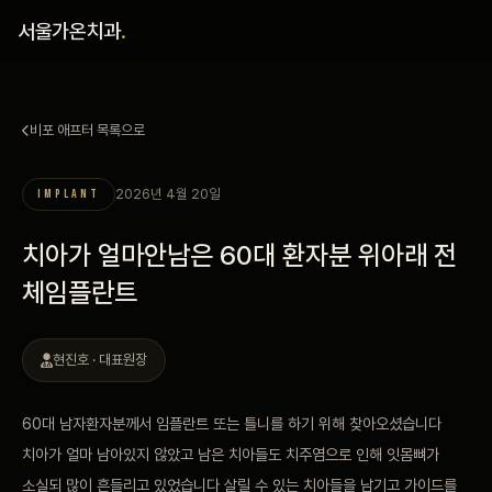
홈
서울가온치과
.
진료 철학
비포 애프터 목록으로
진료 안내
2026년 4월 20일
IMPLANT
커뮤니티
치아가 얼마안남은 60대 환자분 위아래 전
의료진
체임플란트
안내
현진호 · 대표원장
예약 안내
60대 남자환자분께서 임플란트 또는 틀니를 하기 위해 찾아오셨습니다
치아가 얼마 남아있지 않았고 남은 치아들도 치주염으로 인해 잇몸뼈가
블로그
소실되 많이 흔들리고 있었습니다 살릴 수 있는 치아들을 남기고 가이드를