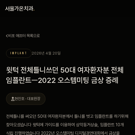
홈
서울가온치과
.
진료 철학
비포 애프터 목록으로
진료 안내
2026년 4월 20일
IMPLANT
커뮤니티
윗턱 전체틀니쓰던 50대 여자환자분 전체
의료진
임플란트ㅡ2022 오스템미팅 금상 증례
안내
현진호 · 대표원장
예약 안내
전체틀니를 써오던 50대 여자환자분께서 틀니를 벗고 임플란트를 하기위해
찾아오셨습니다 윗턱에 가이드를 이용하여 상악동거상술, 임플란트 10개
블로그
식립 진행하였습니다 2022년 오스템미팅 디지털경연대회에서 금상을