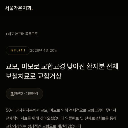
홈
서울가온치과
.
진료 철학
비포 애프터 목록으로
진료 안내
2026년 4월 20일
IMPLANT
커뮤니티
교모, 마모로 교합고경 낮아진 환자분 전체
의료진
보철치료로 교합거상
안내
현진호 · 대표원장
예약 안내
50세 남자환자분께서 교모, 마모로 인해 전체적으로 교합고경이 무너져
전체적인 치료를 위해 찾아오셨습니다 임플란트 및 전체보철치료를 통해
블로그
교합거상하여 정상적인 교합으로 재건하였습니다