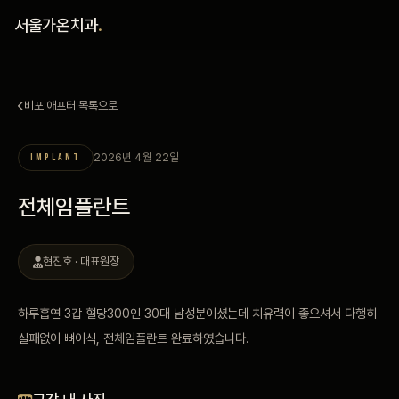
홈
서울가온치과
.
진료 철학
비포 애프터 목록으로
진료 안내
2026년 4월 22일
IMPLANT
커뮤니티
전체임플란트
의료진
현진호 · 대표원장
안내
하루흡연 3갑 혈당300인 30대 남성분이셨는데 치유력이 좋으셔서 다행히
예약 안내
실패없이 뼈이식, 전체임플란트 완료하였습니다.
블로그