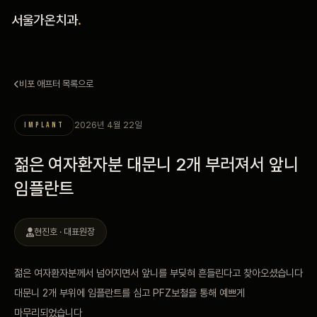
홈
서울가온치과
.
진료 철학
비포 애프터 목록으로
진료 안내
2026년 4월 22일
IMPLANT
커뮤니티
젊은 여자환자분 대문니 2개 부러져서 앞니
의료진
임플란트
안내
현진호 · 대표원장
예약 안내
젊은 여자환자분께서 넘어지면서 앞니를 부딪혀 흔들린다고 찾아오셨습니다
대문니 2개 부위에 임플란트를 심고 PFZ보철을 통해 예쁘게
블로그
마무리되었습니다