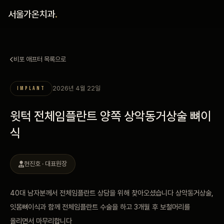
홈
서울가온치과
.
진료 철학
비포 애프터 목록으로
진료 안내
2026년 4월 22일
IMPLANT
커뮤니티
윗턱 전체임플란트 양쪽 상악동거상술 뼈이
의료진
식
안내
현진호 · 대표원장
예약 안내
40대 남자분께서 전체임플란트 상담을 위해 찾아오셨습니다 상악동거상술,
잇몸뼈이식과 함께 전체임플란트 수술을 하고 3개월 후 보철머리를
블로그
올리면서 마무리합니다