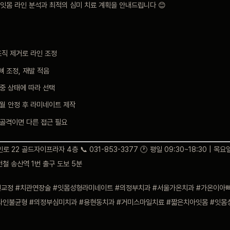
잇몸 라인 분석과 최적의 심미 치료 계획을 안내드립니다 😊
조직 제거로 라인 조정
뼈 조정, 재발 적음
중 상태에 따라 선택
개월 안정 후 라미네이트 제작
 골격이면 다른 접근 필요
 22 골드자이프라자 4층 📞 031-853-3377 🕐 평일 09:30~18:30 | 목요일
경전철 송산역 1번 출구 도보 5분
인교정 #치관연장술 #잇몸성형라미네이트 #의정부치과 #서울가온치과 #가온이아
라인불균형 #의정부심미치과 #용현동치과 #거미스마일치료 #짧은치아잇몸 #잇몸