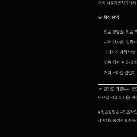
저희 서울가온치과에서 
💎
핵심 요약
잇몸 성형술: 잇몸 
치관 연장술: 잇몸+
레이저·외과적 방법 
잇몸 성형 후 2~3
거미 스마일 원인이
📌 경기도 의정부시 용민로
토요일 ~14:00 🚇 
#잇몸성형술 #잇몸라
레이저잇몸성형 #잇몸