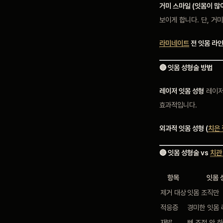
거미 스마일 (잇몸이 많
보이게 합니다. 단, 거
라미네이트
전 잇몸 라인
🔴 잇몸 성형술 방법
레이저 잇몸 성형
레이저
효과적입니다.
외과적 잇몸 성형 (
치은
🔴 잇몸 성형술 vs
치관
항목
잇몸 
제거 대상
잇몸 조직만
적응증
경미한 잇몸 
재발
뼈 조정 안 