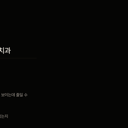
온치과
이 보이는데 줄일 수
있는지