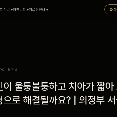
의료진
료 안내 ▾
커뮤니티 ▾
안내 ▾
회
6년 5월 21일
인이 울퉁불퉁하고 치아가 짧아 
형으로 해결될까요? | 의정부 