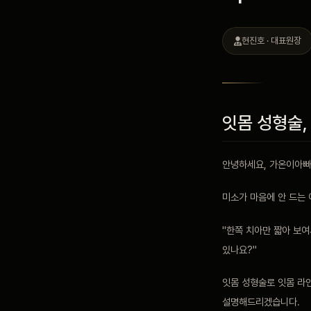
블로그
현진호 · 대표원장
비포 애프터
잇몸 성형술,
공지사항
안녕하세요, 가온이아빠
치과 백과사전
미소가 마음에 안 드는 
자주 묻는 질문
"한쪽 치아만 짧아 보여
있나요?"
회원가입 / 로그인
잇몸 성형술로 잇몸 라
설명해드리겠습니다.