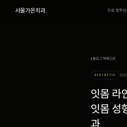
홈
서울가온치과
.
진료 철학
진
진료 철학
진료 안내
블로그 목록으로
커뮤니티
202
AESTHETIC
의료진
잇몸 라
안내
잇몸 성
과
예약 안내