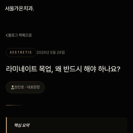
홈
서울가온치과
.
진료 철학
블로그 목록으로
진료 안내
2026년 5월 29일
AESTHETIC
커뮤니티
라미네이트 목업, 왜 반드시 해야 하나요?
의료진
현진호 · 대표원장
안내
예약 안내
블로그
핵심 요약