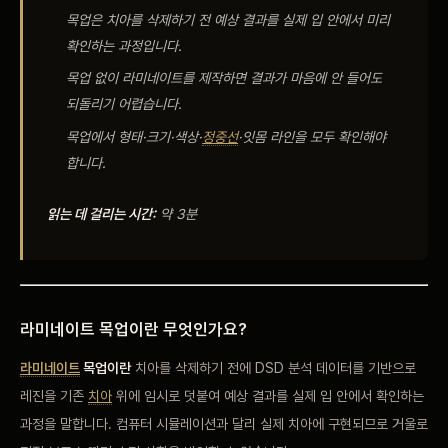
목업은 치아를 삭제하기 전 예상 결과를 실제 입 안에서 미리
비포 애프터
확인하는 과정입니다.
목업 없이 라미네이트를 제작하면 결과가 마음에 안 들어도
공지사항
되돌리기 어렵습니다.
치과 백과사전
목업에서 형태·크기·색상·
정중선
·잇몸 라인을 모두 확인해야
합니다.
자주 묻는 질문
읽는 데 걸리는 시간:
약 3분
회원가입 / 로그인
라미네이트 목업이란 무엇인가요?
라미네이트
목업이란
치아를 삭제하기 전에 DSD 분석 데이터를 기반으로
레진을 기존
치아
위에 임시로 덧붙여 예상 결과를 실제 입 안에서 확인하는
과정을 말합니다. 컴퓨터 시뮬레이션과 달리 실제 치아에 구현되므로 거울로