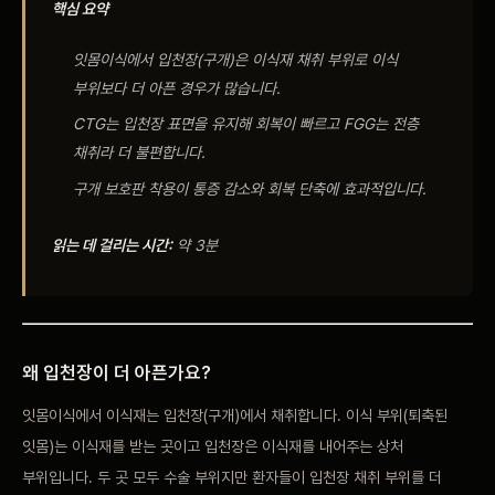
핵심 요약
비포 애프터
잇몸이식에서 입천장(구개)은 이식재 채취 부위로 이식
공지사항
부위보다 더 아픈 경우가 많습니다.
CTG는 입천장 표면을 유지해 회복이 빠르고 FGG는 전층
치과 백과사전
채취라 더 불편합니다.
구개 보호판 착용이 통증 감소와 회복 단축에 효과적입니다.
자주 묻는 질문
읽는 데 걸리는 시간:
약 3분
회원가입 / 로그인
왜 입천장이 더 아픈가요?
잇몸이식에서 이식재는 입천장(구개)에서 채취합니다. 이식 부위(퇴축된
잇몸)는 이식재를 받는 곳이고 입천장은 이식재를 내어주는 상처
부위입니다. 두 곳 모두 수술 부위지만 환자들이 입천장 채취 부위를 더