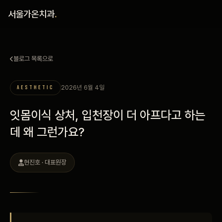
홈
서울가온치과
.
진료 철학
블로그 목록으로
진료 안내
2026년 6월 4일
AESTHETIC
커뮤니티
잇몸이식 상처, 입천장이 더 아프다고 하는
의료진
데 왜 그런가요?
안내
현진호 · 대표원장
예약 안내
블로그