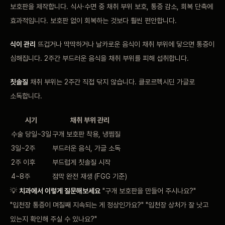
보호판을 제작합니다. 식사·수면 중 채취 부위 보호, 통증 감소, 회복 단축에
효과적입니다. 보호판 없이 회복하는 것보다 훨씬 편안합니다.
식이 관리
뜨겁거나 딱딱하거나 날카로운 음식이 채취 부위에 닿으면 통증이
심해집니다. 2주간 부드러운 음식을 채취 부위를 피해 섭취합니다.
칫솔질
채취 부위는 2주간 직접 닦지 않습니다. 클로르헥시딘 가글로
소독합니다.
시기
채취 부위 관리
수술 당일~3일
구개 보호판 착용, 냉찜질
3일~2주
부드러운 음식, 가글 소독
2주 이후
부드럽게 칫솔질 시작
4~8주
점막 완전 재생 (FGG 기준)
💡
치과에서 이렇게 질문해보세요
"구개 보호판을 만들어 주시나요?"
"입천장 통증이 며칠째 지속되는 게 정상인가요?" "입천장 상처가 잘 낫고
있는지 확인해 주실 수 있나요?"