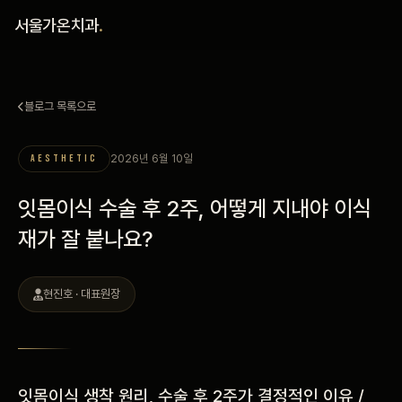
홈
서울가온치과
.
진료 철학
블로그 목록으로
진료 안내
2026년 6월 10일
AESTHETIC
커뮤니티
잇몸이식 수술 후 2주, 어떻게 지내야 이식
의료진
재가 잘 붙나요?
안내
현진호 · 대표원장
예약 안내
블로그
잇몸이식 생착 원리, 수술 후 2주가 결정적인 이유 /