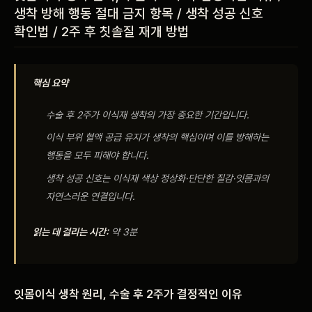
생착 방해 행동 절대 금지 항목 / 생착 성공 신호
비포 애프터
확인법 / 2주 후 칫솔질 재개 방법
공지사항
핵심 요약
치과 백과사전
수술 후 2주가 이식재 생착의 가장 중요한 기간입니다.
자주 묻는 질문
이식 부위 혈액 공급 유지가 생착의 핵심이며 이를 방해하는
행동을 모두 피해야 합니다.
회원가입 / 로그인
생착 성공 신호는 이식재 색상 정상화·단단한 질감·잇몸과의
자연스러운 연결입니다.
읽는 데 걸리는 시간:
약 3분
잇몸이식 생착 원리, 수술 후 2주가 결정적인 이유