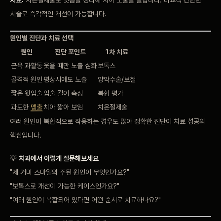
치료:
치은절제술로 잇몸을 정리해 치아 노출을 늘립니다. 비교적 간단한
시술로 즉각적인 개선이 가능합니다.
원인별 진단과 치료 선택
원인
진단 포인트
1차 치료
근육 과활동
웃을 때만 노출 심화
보톡스
골격적 원인
평상시에도 노출
양악수술/보철
짧은 윗입술
입술 길이 측정
복합 평가
과도한
맹출
치아 짧아 보임
치은절제술
여러 원인이 복합적으로 작용하는 경우도 많아 정확한 진단이 치료 성공의
핵심입니다.
💡
치과에서 이렇게 질문해보세요
"제 거미 스마일의 주된 원인이 무엇인가요?"
"보톡스로 개선이 가능한 케이스인가요?"
"여러 원인이 복합되어 있다면 어떤 순서로 치료하나요?"