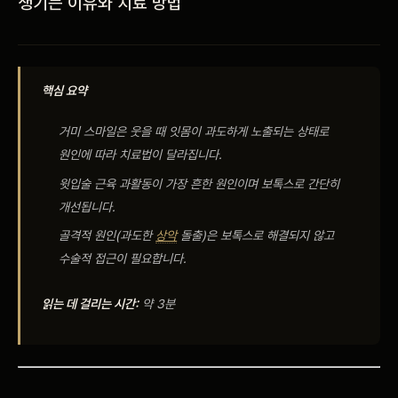
생기는 이유와 치료 방법
비포 애프터
공지사항
핵심 요약
치과 백과사전
거미 스마일은 웃을 때 잇몸이 과도하게 노출되는 상태로
원인에 따라 치료법이 달라집니다.
자주 묻는 질문
윗입술 근육 과활동이 가장 흔한 원인이며 보톡스로 간단히
개선됩니다.
회원가입 / 로그인
골격적 원인(과도한
상악
돌출)은 보톡스로 해결되지 않고
수술적 접근이 필요합니다.
읽는 데 걸리는 시간:
약 3분