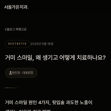
홈
서울가온치과
.
진료 철학
블로그 목록으로
진료 안내
2026년 6월 18일
AESTHETIC
커뮤니티
거미 스마일, 왜 생기고 어떻게 치료하나요?
의료진
현진호 · 대표원장
안내
예약 안내
거미 스마일 원인 4가지, 윗입술 과도한 노출이
블로그