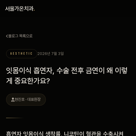
홈
서울가온치과
.
진료 철학
블로그 목록으로
진료 안내
2026년 7월 3일
AESTHETIC
커뮤니티
잇몸이식 흡연자, 수술 전후 금연이 왜 이렇
의료진
게 중요한가요?
안내
현진호 · 대표원장
예약 안내
블로그
흡연자 잇몸이식 생착률, 니코틴이 혈관을 수축시켜