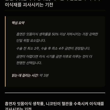
이식재를 괴사시키는 기전
비포 애프터
공지사항
핵심 요약
치과 백과사전
흡연은 잇몸이식 생착률을 50% 이상 저하시키는 가장 강력한
단일 위험 요소입니다.
자주 묻는 질문
수술 전 최소 2주, 수술 후 최소 4주 금연이 권장됩니다.
금연이 어렵다면 이식 시기를 금연 이후로 미루는 것이 더
회원가입 / 로그인
현명한 선택입니다.
읽는 데 걸리는 시간:
약 3분
흡연자 잇몸이식 생착률, 니코틴이 혈관을 수축시켜 이식재를
괴사시키는 기전