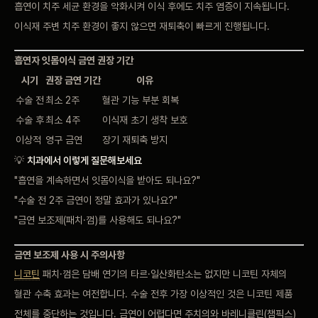
흡연이 치주 세균 환경을 악화시켜 이식 후에도 치주 염증이 지속됩니다.
이식재 주변 치주 환경이 좋지 않으면 재퇴축이 빠르게 진행됩니다.
흡연자 잇몸이식 금연 권장 기간
시기
권장 금연 기간
이유
수술 전
최소 2주
혈관 기능 부분 회복
수술 후
최소 4주
이식재 초기 생착 보호
이상적
영구 금연
장기 재퇴축 방지
💡
치과에서 이렇게 질문해보세요
"흡연을 계속하면서 잇몸이식을 받아도 되나요?"
"수술 전 2주 금연이 정말 효과가 있나요?"
"금연 보조제(패치·껌)를 사용해도 되나요?"
금연 보조제 사용 시 주의사항
니코틴
패치·껌은 담배 연기의 타르·일산화탄소는 없지만 니코틴 자체의
혈관 수축 효과는 여전합니다. 수술 전후 가장 이상적인 것은 니코틴 제품
전체를 중단하는 것입니다. 금연이 어렵다면 주치의와 바레니클린(챔픽스)