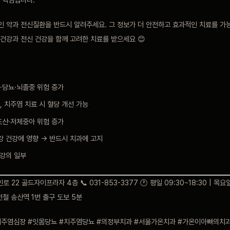
인 약과 전신질환을 반드시 알려주세요. 그 정보가 더 안전하고 효과적인 치료를 가
건강과 전신 건강을 함께 고려한 치료를 받으세요 😊
·당뇨·뇌졸중 위험 증가
, 치주염 치료 시 혈당 개선 가능
조산·저체중아 위험 증가
강 건강에 영향 → 반드시 치과에 고지
건강의 일부
 22 골드자이프라자 4층 📞 031-853-3377 🕐 평일 09:30~18:30 | 목요일
경전철 송산역 1번 출구 도보 5분
주염심장 #잇몸당뇨 #치주염당뇨 #의정부치과 #서울가온치과 #가온이아빠의치과