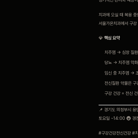
치과에 오실 때 복용 중
서울가온치과에서 구강 
💎
핵심 요약
치주염 → 심장 질환
당뇨 → 치주염 악화
임신 중 치주염 → 
전신질환 약물은 구
구강 건강 = 전신 
📌 경기도 의정부시 용민로
토요일 ~14:00 🚇 
#구강건강전신건강 #치