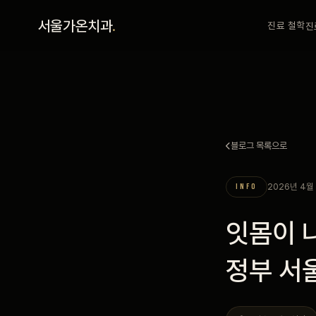
홈
서울가온치과
.
진료 철학
진
진료 철학
진료 안내
블로그 목록으로
커뮤니티
2026년 4월
INFO
의료진
잇몸이 나
안내
정부 서
예약 안내