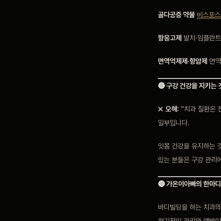
골다공증 약물
비스포스
항응고제
발치·임플란트
면역억제제·항암제
면역
🔴 구강 건강을 지키는
❌
오해:
"치과 질환은 
일부입니다.
잇몸 건강을 유지하는 것
있는 분들은 구강 관리에
🔴 가온이아빠의 한마디
바디빌딩을 하는 치과의
정기적인 관리와 예방이