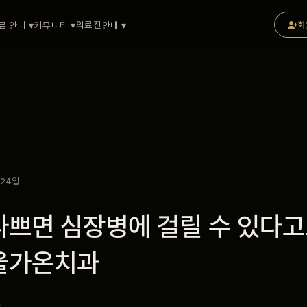
의료진
료 안내 ▾
커뮤니티 ▾
안내 ▾
회
 24일
쁘면 심장병에 걸릴 수 있다고요
울가온치과