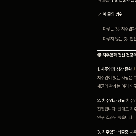
📌
이 글의 범위
다루는 것: 치주염
다루지 않는 것: 전
🔴 치주염과 전신 건강
1. 치주염과 심장 질환
치주염이 있는 사람은 그
세균의 관계는 여러 연
2. 치주염과 당뇨
치주염
진행됩니다. 반대로 치
연구 결과도 있습니다.
3. 치주염과 뇌졸중
치주