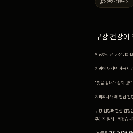
현진호 · 대표원장
블로그
비포 애프터
구강 건강이 
공지사항
안녕하세요, 가온이아빠
치과에 오시면 가끔 이
치과 백과사전
"잇몸 상태가 좋지 않으
자주 묻는 질문
치과의사가 왜 전신 건
구강 건강과 전신 건강
회원가입 / 로그인
주는지 알려드리겠습니
이 글은
구강 건강과 전