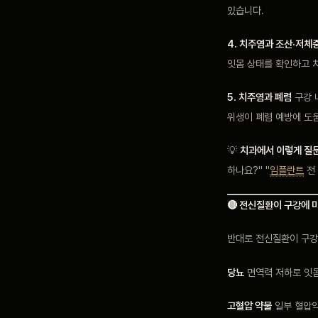
있습니다.
4. 치주염과 조산·저체
잇몸 상태를 확인하고 
5. 치주염과 폐렴
구강 
위생이 폐렴 예방에 도
💡
치과에서 이렇게 질
하나요?" "
임플란트
전 
🔴 전신질환이 구강에 
반대로 전신질환이 구강
당뇨
면역력 저하로 잇몸
고혈압 약물
일부 혈압약