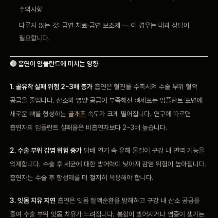
주의사항
다루지 않는 것: 금연 치료·금연 보조제 — 이 경우는 내과 상담이
필요합니다.
🔴 흡연이 임플란트에 미치는 영향
1. 골유착 실패 위험 2~3배 증가
흡연은 혈관을 수축시켜 수술 부위 혈액
공급을 줄입니다. 산소와 영양 공급이 부족해진 뼈세포는 임플란트 표면에
새로운 뼈를 형성하는
골개조
속도가 크게 떨어집니다. 연구에 따르면
흡연자의 임플란트 실패율은 비흡연자보다 2~3배 높습니다.
2. 수술 부위 감염 위험 증가
담배 연기 속 유해 물질이 구강 내 면역 기능을
억제합니다. 수술 후 세균에 대한 방어력이 낮아져 감염 위험이 높아집니다.
흡연자는 수술 후 항생제를 더 철저히 복용해야 합니다.
3. 잇몸 치유 지연
흡연은 잇몸 혈액순환을 방해하고 구강 내 산소 공급을
줄여 수술 부위 잇몸 치유가 느려집니다. 봉합이 벌어지거나 염증이 생기는