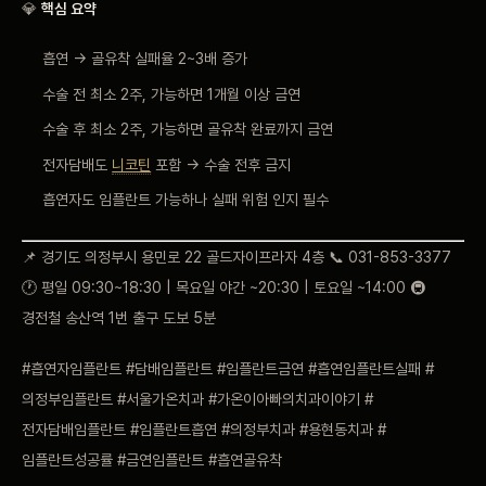
💎
핵심 요약
흡연 → 골유착 실패율 2~3배 증가
수술 전 최소 2주, 가능하면 1개월 이상 금연
수술 후 최소 2주, 가능하면 골유착 완료까지 금연
전자담배도
니코틴
포함 → 수술 전후 금지
흡연자도 임플란트 가능하나 실패 위험 인지 필수
📌 경기도 의정부시 용민로 22 골드자이프라자 4층 📞 031-853-3377
🕐 평일 09:30~18:30 | 목요일 야간 ~20:30 | 토요일 ~14:00 🚇
경전철 송산역 1번 출구 도보 5분
#흡연자임플란트 #담배임플란트 #임플란트금연 #흡연임플란트실패 #
의정부임플란트 #서울가온치과 #가온이아빠의치과이야기 #
전자담배임플란트 #임플란트흡연 #의정부치과 #용현동치과 #
임플란트성공률 #금연임플란트 #흡연골유착