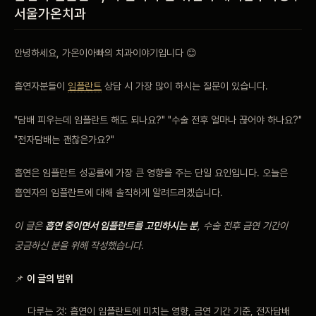
서울가온치과
비포 애프터
안녕하세요, 가온이아빠의 치과이야기입니다 😊
공지사항
흡연자분들이
임플란트
상담 시 가장 많이 하시는 질문이 있습니다.
치과 백과사전
"담배 피우는데 임플란트 해도 되나요?" "수술 전후 얼마나 끊어야 하나요?"
자주 묻는 질문
"전자담배는 괜찮은가요?"
흡연은 임플란트 성공률에 가장 큰 영향을 주는 단일 요인입니다. 오늘은
회원가입 / 로그인
흡연자의 임플란트에 대해 솔직하게 알려드리겠습니다.
이 글은
흡연 중이면서 임플란트를 고민하시는 분
, 수술 전후 금연 기간이
궁금하신 분을 위해 작성했습니다.
📌
이 글의 범위
다루는 것: 흡연이 임플란트에 미치는 영향, 금연 기간 기준, 전자담배