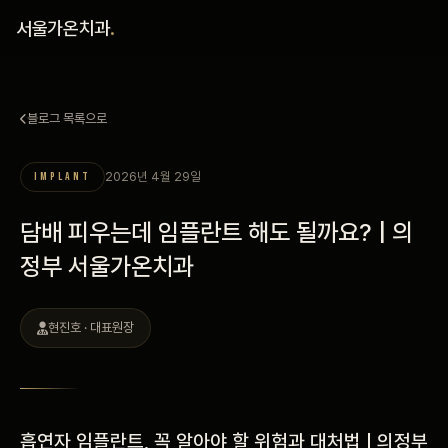
홈
서울가온치과
.
진료 철학
블로그 목록으로
진료 안내
2026년 4월 29일
IMPLANT
커뮤니티
담배 피우는데 임플란트 해도 될까요? | 의
의료진
정부 서울가온치과
안내
현진호 · 대표원장
예약 안내
블로그
흡연자 임플란트, 꼭 알아야 할 위험과 대처법 | 의정부