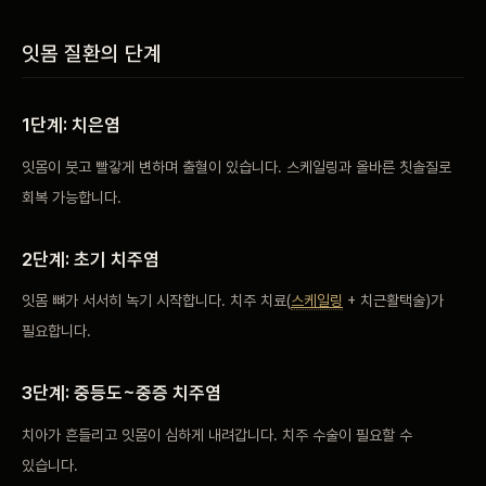
비포 애프터
잇몸 질환의 단계
공지사항
1단계: 치은염
치과 백과사전
잇몸이 붓고 빨갛게 변하며 출혈이 있습니다. 스케일링과 올바른 칫솔질로
회복 가능합니다.
자주 묻는 질문
2단계: 초기 치주염
회원가입 / 로그인
잇몸 뼈가 서서히 녹기 시작합니다. 치주 치료(
스케일링
+ 치근활택술)가
필요합니다.
3단계: 중등도~중증 치주염
치아가 흔들리고 잇몸이 심하게 내려갑니다. 치주 수술이 필요할 수
있습니다.