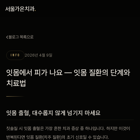
홈
서울가온치과
.
진료 철학
블로그 목록으로
진료 안내
2026년 4월 9일
INFO
커뮤니티
잇몸에서 피가 나요 — 잇몸 질환의 단계와
의료진
치료법
안내
잇몸 출혈, 대수롭지 않게 넘기지 마세요
예약 안내
칫솔질 시 잇몸 출혈은 가장 흔한 치과 증상 중 하나입니다. 하지만 이것이
블로그
반복된다면 잇몸 질환(치주 질환)의 초기 신호일 수 있습니다.