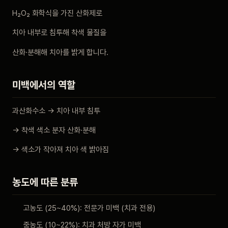
비포 애프터
H₂O₂ 화학식을 가진 산화제로
치아 내부로 침투해 착색 물질을
공지사항
산화·분해해 치아를 밝게 합니다.
치과 백과사전
미백에서의 역할
자주 묻는 질문
과산화수소 → 치아 내부 침투
회원가입 / 로그인
→ 착색 색소 분자 산화·분해
→ 색소가 작아져 치아 색 밝아짐
농도에 따른 분류
고농도 (25~40%): 전문가 미백 (치과 전용)
중농도 (10~22%): 치과 처방 자가 미백