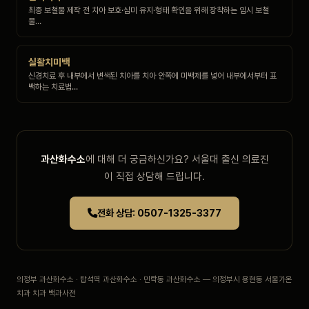
최종 보철물 제작 전 치아 보호·심미 유지·형태 확인을 위해 장착하는 임시 보철
물…
실활치미백
신경치료 후 내부에서 변색된 치아를 치아 안쪽에 미백제를 넣어 내부에서부터 표
백하는 치료법…
과산화수소
에 대해 더 궁금하신가요? 서울대 출신 의료진
이 직접 상담해 드립니다.
전화 상담: 0507-1325-3377
의정부 과산화수소 · 탑석역 과산화수소 · 민락동 과산화수소 — 의정부시 용현동 서울가온
치과 치과 백과사전