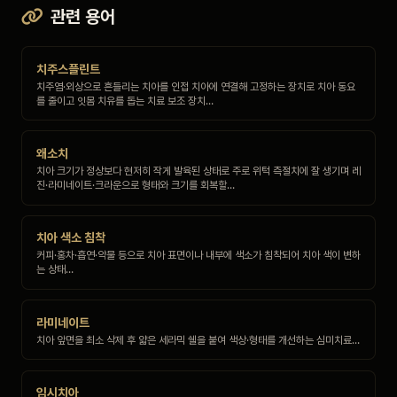
관련 용어
치주스플린트
치주염·외상으로 흔들리는 치아를 인접 치아에 연결해 고정하는 장치로 치아 동요
를 줄이고 잇몸 치유를 돕는 치료 보조 장치…
왜소치
치아 크기가 정상보다 현저히 작게 발육된 상태로 주로 위턱 측절치에 잘 생기며 레
진·라미네이트·크라운으로 형태와 크기를 회복할…
치아 색소 침착
커피·홍차·흡연·약물 등으로 치아 표면이나 내부에 색소가 침착되어 치아 색이 변하
는 상태…
라미네이트
치아 앞면을 최소 삭제 후 얇은 세라믹 쉘을 붙여 색상·형태를 개선하는 심미치료…
임시치아