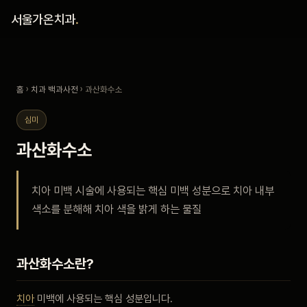
홈
서울가온치과
.
진료 철학
홈
›
치과 백과사전
› 과산화수소
진료 안내
심미
커뮤니티
과산화수소
의료진
치아 미백 시술에 사용되는 핵심 미백 성분으로 치아 내부
색소를 분해해 치아 색을 밝게 하는 물질
안내
예약 안내
과산화수소란?
블로그
치아
미백에 사용되는 핵심 성분입니다.