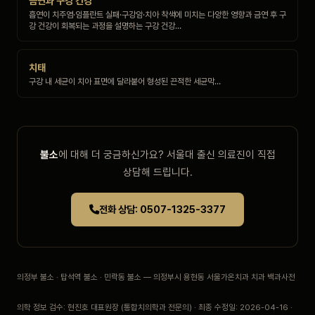
금연과 구강 건강
흡연이 치주염·임플란트 실패·구강암·치아 착색에 미치는 다양한 영향과 금연 후 구
강 건강이 회복되는 과정을 설명하는 구강 건강…
치태
구강 내 세균이 치아 표면에 달라붙어 형성된 끈적한 세균막…
불소
에 대해 더 궁금하신가요? 서울대 출신 의료진이 직접
상담해 드립니다.
전화 상담: 0507-1325-3377
의정부 불소 · 탑석역 불소 · 민락동 불소 — 의정부시 용현동 서울가온치과 치과 백과사전
의학 정보 검수: 현진호 대표원장 (통합치의학과 전문의) · 최종 수정일: 2026-04-16 ·