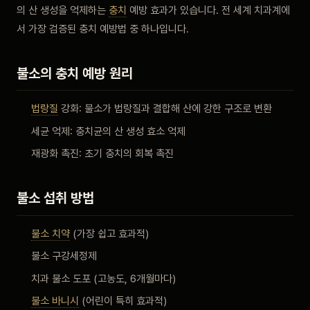
의 산 생성을 억제하는
충치
예방 효과가 있습니다. 전 세계 치과계에
비포 애프터
서 가장 검증된 충치 예방법 중 하나입니다.
공지사항
불소의 충치 예방 원리
치과 백과사전
법랑질
강화: 불소가 법랑질과 결합해 산에 강한 구조로 변환
세균 억제: 충치균의 산 생성 효소 억제
자주 묻는 질문
재광화 촉진: 초기 충치의 회복 촉진
회원가입 / 로그인
불소 섭취 방법
불소 치약
(가장 쉽고 효과적)
불소 구강세정제
치과 불소 도포 (고농도, 6개월마다)
불소 바니시
(어린이 특히 효과적)