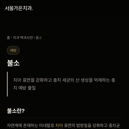
홈
서울가온치과
.
진료 철학
홈
›
치과 백과사전
› 불소
진료 안내
예방
커뮤니티
불소
의료진
치아 표면을 강화하고 충치 세균의 산 생성을 억제하는 충
치 예방 물질
안내
예약 안내
불소란?
블로그
자연계에 존재하는 미네랄로
치아
표면의 법랑질을 강화하고 충치균