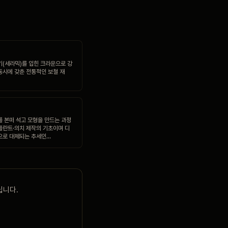
기(세라믹)를 입힌 크라운으로 강
동시에 갖춘 전통적인 보철 재
를 본떠 석고 모형을 만드는 과정
플란트·의치 제작의 기초이며 디
으로 대체되는 추세인…
립니다.