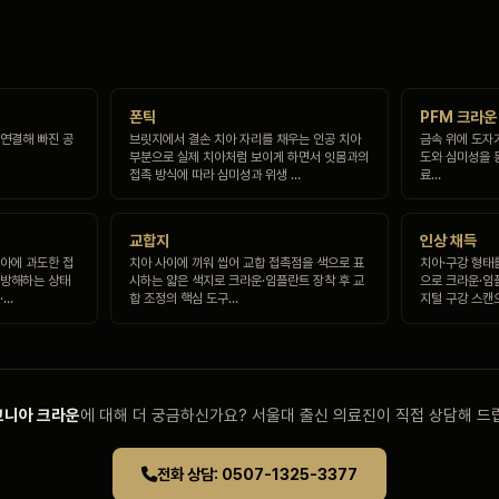
폰틱
PFM 크라운
 연결해 빠진 공
브릿지에서 결손 치아 자리를 채우는 인공 치아
금속 위에 도자
부분으로 실제 치아처럼 보이게 하면서 잇몸과의
도와 심미성을 
접촉 방식에 따라 심미성과 위생 …
료…
교합지
인상 채득
치아에 과도한 접
치아 사이에 끼워 씹어 교합 접촉점을 색으로 표
치아·구강 형태
 방해하는 상태
시하는 얇은 색지로 크라운·임플란트 장착 후 교
으로 크라운·임
·…
합 조정의 핵심 도구…
지털 구강 스캔
코니아 크라운
에 대해 더 궁금하신가요? 서울대 출신 의료진이 직접 상담해 드
전화 상담: 0507-1325-3377