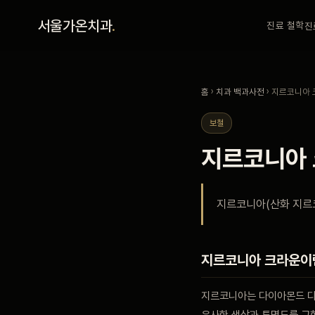
홈
서울가온치과
.
진료 철학
진
진료 철학
홈
›
치과 백과사전
› 지르코니아
진료 안내
보철
지르코니아
커뮤니티
지르코니아(산화 지르코
의료진
안내
지르코니아 크라운이
지르코니아는 다이아몬드 
예약 안내
유사한 색상과 투명도를 구