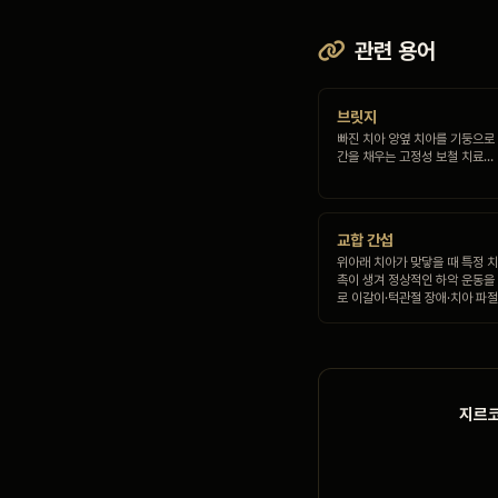
관련 용어
브릿지
빠진 치아 양옆 치아를 기둥으로
간을 채우는 고정성 보철 치료…
교합 간섭
위아래 치아가 맞닿을 때 특정 
촉이 생겨 정상적인 하악 운동을
로 이갈이·턱관절 장애·치아 파절
지르