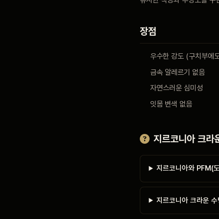
블로그
장점
비포 애프터
우수한 강도 (구치부에도
금속 알레르기 없음
자연스러운 심미성
공지사항
잇몸 변색 없음
치과 백과사전
지르코니아 크라운
자주 묻는 질문
지르코니아와 PFM(도
회원가입 / 로그인
지르코니아 크라운 수