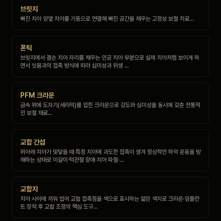
브릿지
빠진 치아 양옆 치아를 기둥으로 연결해 빠진 공간을 채우는 고정성 보철 치료…
폰틱
브릿지에서 결손 치아 자리를 채우는 인공 치아 부분으로 실제 치아처럼 보이게 하
면서 잇몸과의 접촉 방식에 따라 심미성과 위생 …
PFM 크라운
금속 위에 도자기(세라믹)를 입힌 크라운으로 강도와 심미성을 동시에 갖춘 전통적
인 보철 재료…
교합 간섭
위아래 치아가 맞닿을 때 특정 치아에 과도한 접촉이 생겨 정상적인 하악 운동을 방
해하는 상태로 이갈이·턱관절 장애·치아 파절·…
교합지
치아 사이에 끼워 씹어 교합 접촉점을 색으로 표시하는 얇은 색지로 크라운·임플란
트 장착 후 교합 조정의 핵심 도구…