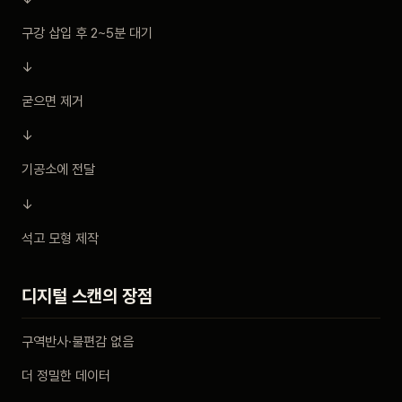
구강 삽입 후 2~5분 대기
↓
굳으면 제거
↓
기공소에 전달
↓
석고 모형 제작
디지털 스캔의 장점
구역반사·불편감 없음
더 정밀한 데이터