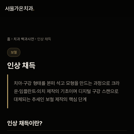
홈
서울가온치과
.
진료 철학
홈
›
치과 백과사전
› 인상 채득
진료 안내
보철
커뮤니티
인상 채득
의료진
치아·구강 형태를 본떠 석고 모형을 만드는 과정으로 크라
운·임플란트·의치 제작의 기초이며 디지털 구강 스캔으로
안내
대체되는 추세인 보철 제작의 핵심 단계
예약 안내
인상 채득이란?
블로그