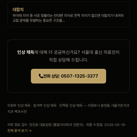
대합치
위아래 치아 중 서로 맞물리는 반대편 치아로 한쪽 치아가 없으면 대합치가 내려와
교합 문제를 유발하는 중요한 구조물…
인상 채득
에 대해 더 궁금하신가요? 서울대 출신 의료진이
직접 상담해 드립니다.
전화 상담: 0507-1325-3377
의정부 인상 채득 · 탑석역 인상 채득 · 민락동 인상 채득 — 의정부시 용현동 서울가온치과
치과 백과사전
의학 정보 검수: 현진호 대표원장 (통합치의학과 전문의) · 최종 수정일: 2026-05-19 ·
전체 용어 보기 →