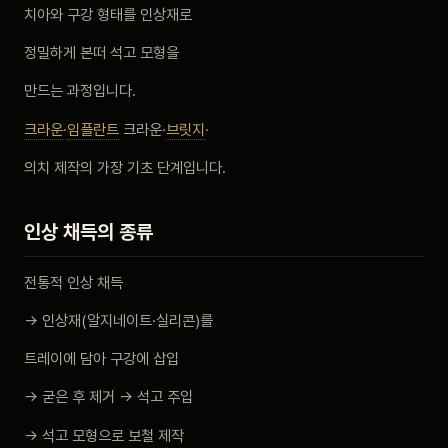
치아와 구강 형태를 인상재로
비포 애프터
정밀하게 본떠 석고 모형을
공지사항
만드는 과정입니다.
크라운
·
임플란트
크라운·
브릿지
·
치과 백과사전
의치 제작의 가장 기초 단계입니다.
자주 묻는 질문
인상 채득의 종류
회원가입 / 로그인
전통적 인상 채득
→ 인상재(알지네이트·실리콘)를
트레이에 담아 구강에 삽입
→ 굳은 후 제거 → 석고 주입
→ 석고 모형으로 보철 제작