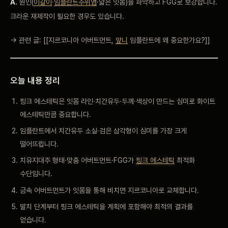
A.
원인(
이갈이
·
임플란트주위염
·얇은 잇몸)을
파악하고 FGG로 보강합니다.
크라운 재제작이 필요한
경우도 있습니다.
→
관련 글:
[[지르코니아 어버트먼트,
앞니
임플란트에 왜 중요한가요?]]
오늘 내용 정리
핑크
에스테틱은 잇몸
라인·치간유두·두께·색상이 만드는 심미로
화이트
에스테틱만큼
중요합니다.
임플란트에서
치간유두 소실·검은
삼각형이 심미를 가장 크게
떨어뜨립니다.
치유지대주 형태·맞춤
어버트먼트·FGG가
핑크 에스테틱
최적화
수단입니다.
금속 어버트먼트가 잇몸을
통해 비치면
지르코니아로 교체합니다.
발치 단계부터 핑크
에스테틱을 계획에 포함해야 최적의
결과를
얻습니다.