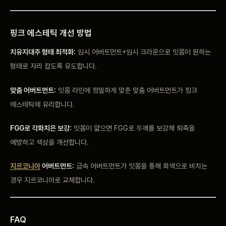
핑크
에스테틱 개선
방법
치유지대주 형태 최적화:
임시
어버트먼트+임시 크라운으로 잇몸이
원하는
형태로
자리 잡도록
유도합니다.
맞춤 어버트먼트:
잇몸 라인에
정밀하게 맞춘 맞춤
어버트먼트가 핑크
에스테틱에 유리합니다.
FGG로 각화치은 보강:
잇몸이 얇으면 FGG로
두께를 보강해 퇴축을
예방하고
색상을 개선합니다.
지르코니아
어버트먼트:
금속
어버트먼트가 잇몸을 통해
회색으로 비치는
경우
지르코니아로
교체합니다.
FAQ