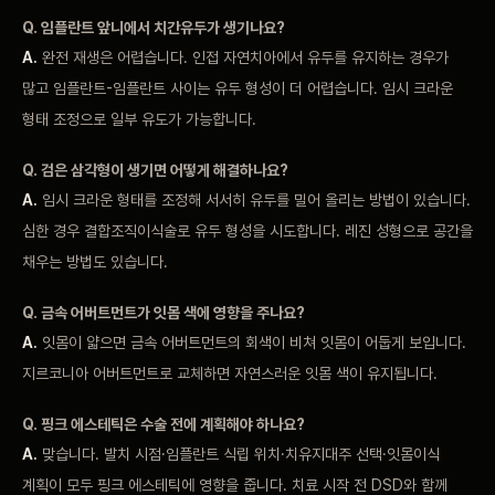
Q. 임플란트
앞니에서 치간유두가
생기나요?
A.
완전 재생은 어렵습니다. 인접
자연치아에서 유두를
유지하는 경우가
많고
임플란트-임플란트 사이는 유두
형성이 더 어렵습니다. 임시
크라운
형태 조정으로 일부
유도가 가능합니다.
Q.
검은 삼각형이 생기면
어떻게 해결하나요?
A.
임시 크라운 형태를
조정해 서서히 유두를
밀어 올리는
방법이 있습니다.
심한
경우 결합조직이식술로 유두
형성을 시도합니다.
레진 성형으로 공간을
채우는
방법도 있습니다.
Q. 금속
어버트먼트가 잇몸 색에 영향을
주나요?
A.
잇몸이 얇으면 금속
어버트먼트의 회색이
비쳐 잇몸이 어둡게
보입니다.
지르코니아
어버트먼트로 교체하면
자연스러운 잇몸 색이
유지됩니다.
Q.
핑크 에스테틱은 수술
전에 계획해야
하나요?
A.
맞습니다. 발치
시점·임플란트 식립
위치·치유지대주
선택·잇몸이식
계획이 모두 핑크
에스테틱에 영향을 줍니다.
치료 시작 전 DSD와 함께