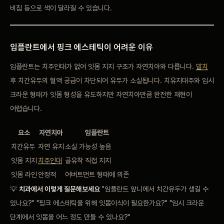
비침 등으로 색이 달라질
수 있습니다.
임플란트에서
핑크 에스테틱이 어려운
이유
임플란트는
치주인대가 없어 잇몸 지지
구조가 자연치아와
다릅니다.
발치
후
치간유두의 혈액 공급이
차단되어 유두가 소실됩니다.
치유지대주와 임시
크라운
형태가 잇몸 형성을
유도하지만 자연치아만큼
완전한 재현이
어렵습니다.
요소
자연치아
임플란트
치간유두
자연 유지
소실
가능성 높음
잇몸
지지
치주인대
골유착
직접 지지
잇몸 라인
안정적
어버트먼트 형태에
의존
💡
치과에서 이렇게 질문해보세요
"임플
란트 앞니에서
치간유두가 생길 수
있나요?"
"핑크
에스테틱을 위해 잇몸이식이
필요한가요?" "임시
크라운
단계에서
잇몸을 어느 정도
만들 수 있나요?"