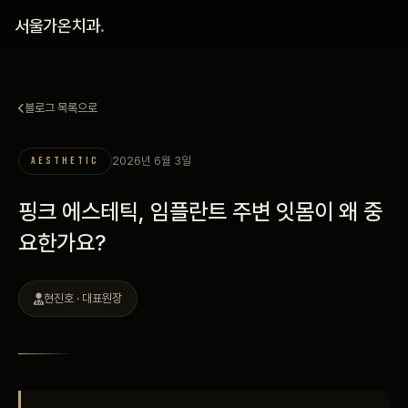
홈
서울가온치과
.
진료 철학
블로그 목록으로
진료 안내
2026년 6월 3일
AESTHETIC
커뮤니티
핑크 에스테틱, 임플란트 주변 잇몸이 왜 중
의료진
요한가요?
안내
현진호 · 대표원장
예약 안내
블로그