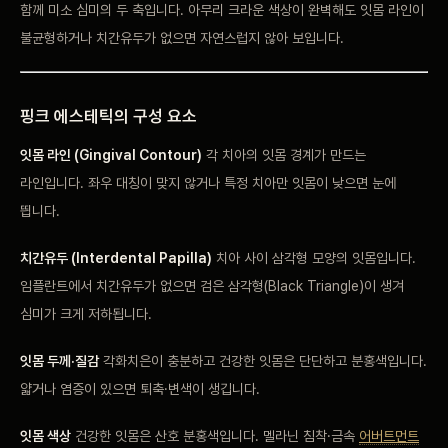
함께
미소 심미의 두
축입니다. 아무리
크라운 색상이 완벽해도 잇몸
라인이
불균형하거나
치간유두가 없으면
자연스럽지 않아 보입니다.
핑크
에스테틱의 구성 요소
잇몸 라인 (Gingival Contour)
각 치아의 잇몸
경계가 만드는
라인입니다. 좌우 대칭이
맞지 않거나 특정
치아만 잇몸이 낮으면 눈에
띕니다.
치간유두 (Interdental Papilla)
치아
사이 삼각형 모양의
잇몸입니다.
임플란트에서
치간유두가 없으면 검은
삼각형(Black Triangle)이
생겨
심미가 크게
저하됩니다.
잇몸 두께·질감
각화치은이
충분하고 건강한 잇몸은 단단하고
분홍색입니다.
얇거나 염증이
있으면 퇴축·변색이
생깁니다.
잇몸 색상
건강한 잇몸은
산호 분홍색입니다. 멜라닌
침착·금속
어버트먼트