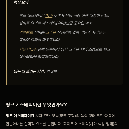
핵심 요약
비포 애프터
핑크
에스테틱은
치아
주변
잇몸의
색상·형태·대칭이 만드는
공지사항
심미로 화이트
에스테틱(치아)만큼 중요합니다.
임플란트
심미는
크라운
색상만큼
잇몸 라인과 치간유두
치과 백과사전
형성이 결과를
좌우합니다.
치유지대주
선택·잇몸이식·임시
크라운 형태 조정으로
핑크
자주 묻는 질문
에스테틱을
최적화합니다.
읽는 데 걸리는 시간:
약 3분
회원가입 / 로그인
핑크
에스테틱이란 무엇인가요?
핑크 에스테틱이란
치아 주변
잇몸(핑크 조직)의
색상·형태·질감·대칭이
만들어내는
심미적 요소를
말합니다. 화이트 에스테틱(치아
색상·형태)과