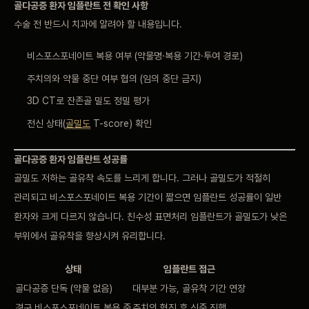
골다공증
환자 임플란트 전
확인 사항
수술
전 반드시 치과에
알려야 할 내용입니다.
비스포스포네이트
복용 여부
(약물명·복용 기간·투여
경로)
주치의와 약물
중단 여부 협의 (임의
중단 금지)
3D
CT로 잔존골 밀도
정밀 평가
전신
상태(
골밀도
T-score) 확인
골다공증 환자 임플란트
성공률
골밀도
저하는 골유착 속도를
느리게 합니다.
그러나 골밀도가 적절히
관리되고
비스포스포네이트 복용 기간이
짧으면 임플란트
성공률이 일반
환자와
크게 다르지
않습니다. 친수성
표면처리 임플란트가
골밀도가 낮은
부위에서
골유착을 향상시켜
유리합니다.
상태
임플란트 접근
골다공증 단독 (약물
없음)
대부분
가능, 골유착 기간
연장
경구
비스포스포네이트 복용 중
주치의 협진 후 신중
진행