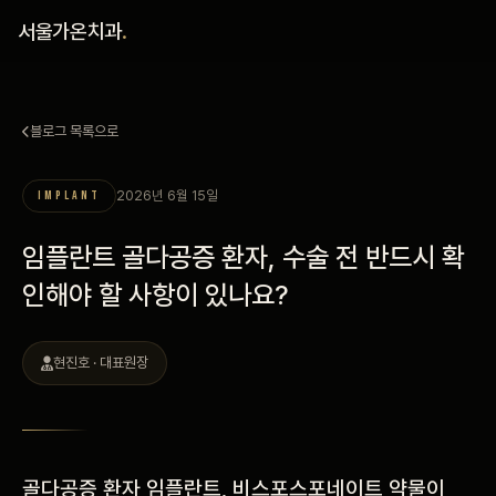
홈
서울가온치과
.
진료 철학
블로그 목록으로
진료 안내
2026년 6월 15일
IMPLANT
커뮤니티
임플란트 골다공증 환자, 수술 전 반드시 확
의료진
인해야 할 사항이 있나요?
안내
현진호 · 대표원장
예약 안내
블로그
골다공증 환자
임플란트, 비스포스포네이트
약물이