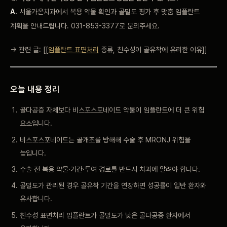
A.
서울가온치과에서 복용 약물
확인과 골밀도 평가 후
맞춤 임플란트
계획을
안내드립니다.
031-853-3377로 문의주세요.
→
관련 글:
[[
임플란트 표면처리
종류, 친수성이 골유착에 유리한 이유]]
오늘 내용 정리
골다공증 자체보다
비스포스포네이트 약물이
임플란트에 더 큰 위험
요소입니다.
비스포스포네이트는 골개조를 방해해
수술 후 MRONJ
위험을
높입니다.
수술 전 복용
약물·기간·투여 경로를 반드시
치과에 알려야 합니다.
골밀도가 관리된
경우 골유착 기간을
연장하면 성공률이 일반
환자와
유사합니다.
친수성 표면처리
임플란트가 골밀도가 낮은
골다공증 환자에서