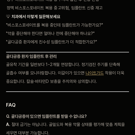
정맥
비스포스포네이트 복용 중
고위험, 임플란트 신중
재고
💡
치과에서 이렇게 질문해보세요
"비스포스포네이트
를 복용 중인데
임플란트가 가능한가요?"
"
약을 중단해야
한다면 얼마나 전에
중단해야 하나요?"
"골
다공증 환자에게
친수성 임플란트가 더
적합한가요?"
골다공증 환자 임플란트
후 관리
골유착
기간을 일반보다
1~2개월 연장합니다.
정기검진 주기를 단축해
골흡수 여부를
모니터링합니다. 이갈이가
있으면
나이트가드
착용이
더욱
중요합니다.
칼슘·비타민D 보충을 주치의와
상의합니다.
FAQ
Q.
골다공증이 있으면
임플란트를 받을 수
없나요?
A.
절대 금기는 아닙니다.
골밀도와 복용 약물
상태를 평가해 맞춤
계획을
세우면 대부분
가능합니다.