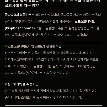
골괴사에 미치는 영향
골다공증과 임플란트
는 복잡한
관계입니다. 골다공증 자체는
임플란트 절대
금기가
아닙니다. 그러나 골다공증
치료에 사용하는
비스포스포네이트
(Bisphosphonate)
약물이 임플란트
수술 후 심각한
합병증인 **
약물
관련 악골괴사(MRONJ)**를 유발할 수 있어
주의가 필요합니다.
비스포스포네이트가 임플란트에 위험한
이유
비스포스포네이트
는 파골세포를 억제해
뼈 흡수를
막습니다. 뼈 강도
유지에는 효과적이지만 골개조가
방해받아 수술 후 뼈 치유가
정상적으로
이루어지지
않습니다. 임플란트
식립·
발치
후 상처 부위
뼈에 혈액 공급이
차단되면
골괴사(MRONJ)로 진행될 수
있습니다.
위험도에 영향을 주는 요인
경구 복용보다
정맥 주사가 위험이
높습니다. 복용 기간이
길수록 위험이
증가합니다. 스테로이드
동시 복용 시
위험이 더 높아집니다.