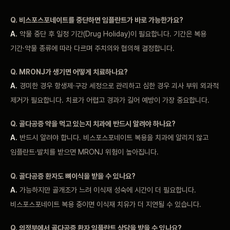
Q. 비스포스포네이트를
중단하면 임플란트가
바로 가능한가요?
A.
약물 중단 후
일정 기간(Drug
Holiday)이 필요합니다.
기간은 복용
기간·약물
종류에 따라 다르며
주치의와 협의해
결정합니다.
Q.
MRONJ가 생기면 어떻게
치료하나요?
A.
경미한 경우
항생제·구강 세정으로
관리하고 심한 경우
괴사 부위 외과적
제거가 필요합니다.
치료가 어렵고 경과가
길어 예방이 가장
중요합니다.
Q.
골다공증 약을 먹고
있는지 치과에 반드시
알려야 하나요?
A.
반드시
알려야 합니다.
비스포스포네이트 복용을 치과에
알리지 않고
임플란트·발치를 받으면 MRONJ
위험이 높아집니다.
Q. 골다공증
환자도 뼈이식을 받을 수
있나요?
A.
가능하지만 골개조가 느려
이식재 성숙에 시간이
더 필요합니다.
비스포스포네이트 복용 중이면 이식재
치유가 더 지연될 수
있습니다.
Q.
의정부에서 골다공증 환자
임플란트 상담을 받을 수
있나요?