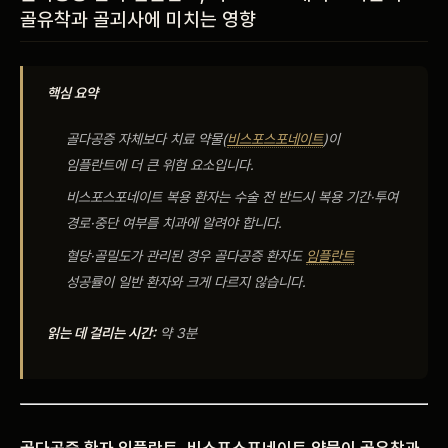
골유착과
골괴사에 미치는 영향
비포 애프터
공지사항
핵심 요약
치과 백과사전
골다공증 자체보다 치료
약물(
비스포스포네이트
)이
임플란트에 더 큰
위험 요소입니다.
자주 묻는 질문
비스포스포네이트
복용 환자는 수술 전
반드시 복용 기간·투여
경로·중단 여부를 치과에
알려야 합니다.
회원가입 / 로그인
혈당·골밀도가 관리된 경우 골다공증
환자도
임플란트
성공률이
일반 환자와 크게
다르지 않습니다.
읽는 데 걸리는 시간:
약 3분
골다공증
환자 임플란트,
비스포스포네이트 약물이 골유착과