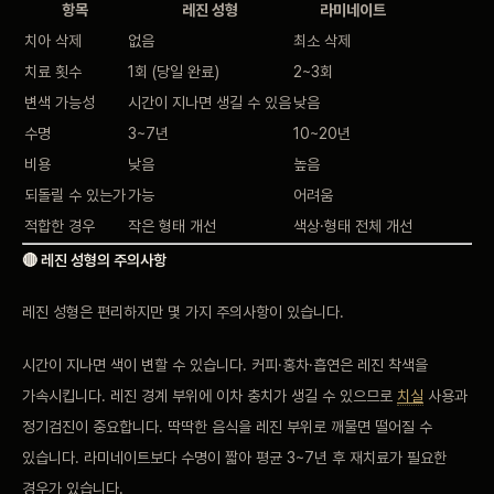
항목
레진 성형
라미네이트
치아 삭제
없음
최소 삭제
치료 횟수
1회 (당일 완료)
2~3회
변색 가능성
시간이 지나면 생길 수 있음
낮음
수명
3~7년
10~20년
비용
낮음
높음
되돌릴 수 있는가
가능
어려움
적합한 경우
작은 형태 개선
색상·형태 전체 개선
🔴 레진 성형의 주의사항
레진 성형은 편리하지만 몇 가지 주의사항이 있습니다.
시간이 지나면 색이 변할 수 있습니다. 커피·홍차·흡연은 레진 착색을
가속시킵니다. 레진 경계 부위에 이차 충치가 생길 수 있으므로
치실
사용과
정기검진이 중요합니다. 딱딱한 음식을 레진 부위로 깨물면 떨어질 수
있습니다. 라미네이트보다 수명이 짧아 평균 3~7년 후 재치료가 필요한
경우가 있습니다.