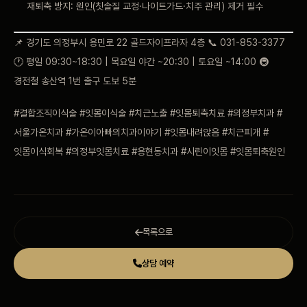
재퇴축 방지: 원인(칫솔질 교정·나이트가드·치주 관리) 제거 필수
📌 경기도 의정부시 용민로 22 골드자이프라자 4층 📞 031-853-3377
🕐 평일 09:30~18:30 | 목요일 야간 ~20:30 | 토요일 ~14:00 🚇
경전철 송산역 1번 출구 도보 5분
#결합조직이식술 #잇몸이식술 #치근노출 #잇몸퇴축치료 #의정부치과 #
서울가온치과 #가온이아빠의치과이야기 #잇몸내려앉음 #치근피개 #
잇몸이식회복 #의정부잇몸치료 #용현동치과 #시린이잇몸 #잇몸퇴축원인
목록으로
상담 예약