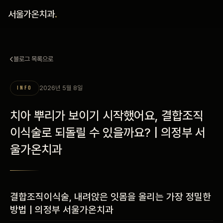
홈
서울가온치과
.
진료 철학
블로그 목록으로
진료 안내
2026년 5월 8일
INFO
커뮤니티
치아 뿌리가 보이기 시작했어요, 결합조직
의료진
이식술로 되돌릴 수 있을까요? | 의정부 서
울가온치과
안내
예약 안내
결합조직이식술, 내려앉은 잇몸을 올리는 가장 정밀한
블로그
방법 | 의정부 서울가온치과