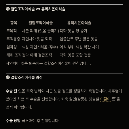
🔴 결합조직이식술 vs 유리치은이식술
항목
결합조직이식술
유리치은이식술
주목적
치근 피개 (잇몸 올리기)
각화 잇몸 양 증가
주적응증
자연치아 잇몸 퇴축
임플란트 주변 얇은 잇몸
심미성
색상 자연스러움 (우수)
이식 부위 색상 약간 차이
채취 조직
점막 아래 결합조직
각화 잇몸 포함 전층
자연치아 잇몸 퇴축에는 결합조직이식술이 원칙입니다.
🔴 결합조직이식술 과정
수술 전
잇몸 퇴축 범위와 치근 노출 정도를 정밀하게 측정합니다. 치주염이
있다면 치료 후 수술을 진행합니다. 퇴축 원인(잘못된 칫솔질·
이갈이
등)을
먼저 파악합니다.
수술 당일
국소마취 후 진행합니다.