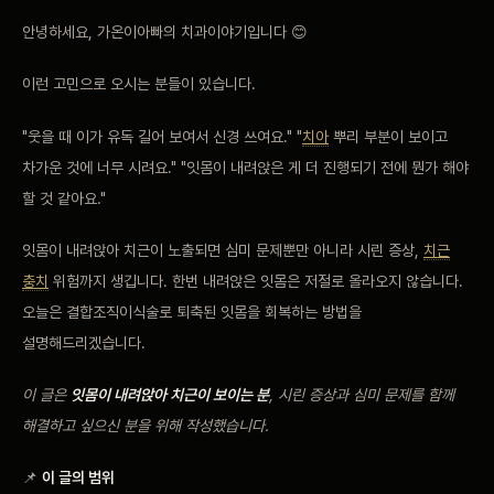
비포 애프터
안녕하세요, 가온이아빠의 치과이야기입니다 😊
이런 고민으로 오시는 분들이 있습니다.
공지사항
"웃을 때 이가 유독 길어 보여서 신경 쓰여요." "
치아
뿌리 부분이 보이고
치과 백과사전
차가운 것에 너무 시려요." "잇몸이 내려앉은 게 더 진행되기 전에 뭔가 해야
할 것 같아요."
자주 묻는 질문
잇몸이 내려앉아 치근이 노출되면 심미 문제뿐만 아니라 시린 증상,
치근
회원가입 / 로그인
충치
위험까지 생깁니다. 한번 내려앉은 잇몸은 저절로 올라오지 않습니다.
오늘은 결합조직이식술로 퇴축된 잇몸을 회복하는 방법을
설명해드리겠습니다.
이 글은
잇몸이 내려앉아 치근이 보이는 분
, 시린 증상과 심미 문제를 함께
해결하고 싶으신 분을 위해 작성했습니다.
📌
이 글의 범위