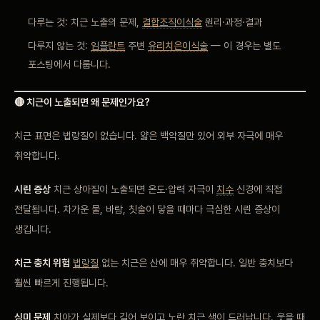
다루는 것: 치근 노출의 문제,
결합조직이식술
원리·과정·결과
다루지 않는 것:
임플란트
주변
유리치은이식술
— 이 경우는 별도
포스팅에서 다룹니다.
🔴 치근이 노출되면 왜 문제인가요?
치근 표면은 법랑질이 없습니다. 얇은 백악질만 있어 외부 자극에 매우
취약합니다.
시린 증상
치근 상아질이 노출되면 온도·압력 자극이
치수
신경에 직접
전달됩니다. 차가운 물, 바람, 칫솔이 닿을 때마다 극심한 시린 증상이
생깁니다.
치근 충치 위험
법랑질
없는 치근은 산에 매우 취약합니다. 일반 충치보다
훨씬 빠르게 진행됩니다.
심미 문제
치아가 실제보다 길어 보이고 노란 치근 색이 드러납니다. 웃을 때