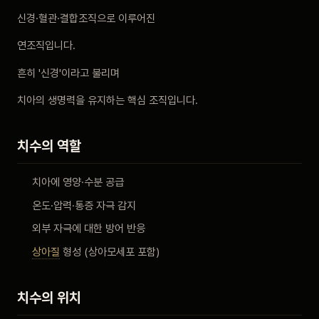
비포 애프터
신경·혈관·결합조직으로 이루어진
연조직입니다.
공지사항
흔히 '신경'이라고 불리며
치과 백과사전
치아의 생명력을 유지하는 핵심 조직입니다.
자주 묻는 질문
치수의 역할
회원가입 / 로그인
치아에 영양·수분 공급
온도·압력·통증 자극 감지
외부 자극에 대한 방어 반응
상아질
형성 (상아모세포 포함)
치수의 위치