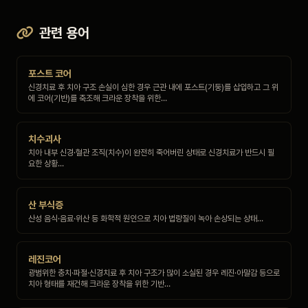
관련 용어
포스트 코어
신경치료 후 치아 구조 손실이 심한 경우 근관 내에 포스트(기둥)를 삽입하고 그 위
에 코어(기반)를 축조해 크라운 장착을 위한…
치수괴사
치아 내부 신경·혈관 조직(치수)이 완전히 죽어버린 상태로 신경치료가 반드시 필
요한 상황…
산 부식증
산성 음식·음료·위산 등 화학적 원인으로 치아 법랑질이 녹아 손상되는 상태…
레진코어
광범위한 충치·파절·신경치료 후 치아 구조가 많이 소실된 경우 레진·아말감 등으로
치아 형태를 재건해 크라운 장착을 위한 기반…