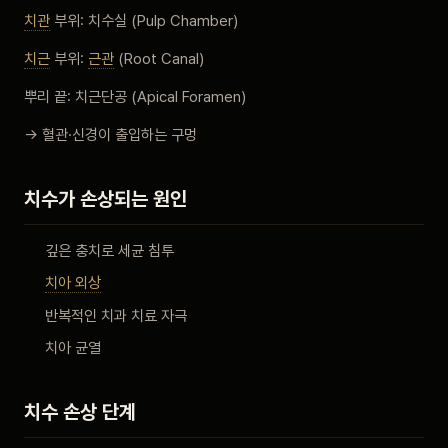
치관
부위: 치수실 (Pulp Chamber)
치근
부위:
근관
(Root Canal)
뿌리 끝: 치근단공 (Apical Foramen)
→ 혈관·신경이 출입하는 구멍
치수가 손상되는 원인
깊은 충치로 세균 침투
치아 외상
반복적인 치과 치료 자극
치아 균열
치수 손상 단계