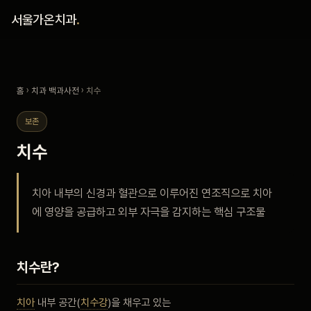
홈
서울가온치과
.
진료 철학
홈
›
치과 백과사전
› 치수
진료 안내
보존
커뮤니티
치수
의료진
치아 내부의 신경과 혈관으로 이루어진 연조직으로 치아
에 영양을 공급하고 외부 자극을 감지하는 핵심 구조물
안내
예약 안내
치수란?
블로그
치아
내부 공간(
치수강
)을 채우고 있는