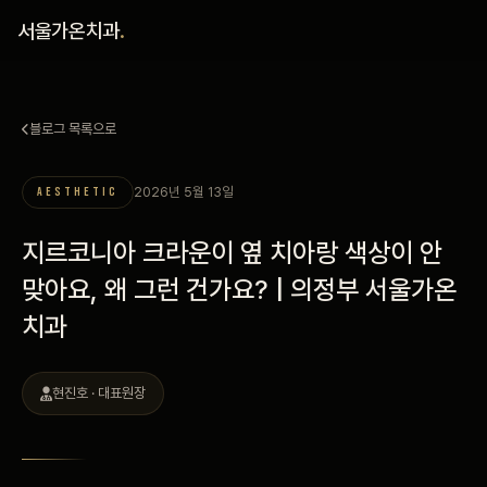
홈
서울가온치과
.
진료 철학
블로그 목록으로
진료 안내
2026년 5월 13일
AESTHETIC
커뮤니티
지르코니아 크라운이 옆 치아랑 색상이 안
의료진
맞아요, 왜 그런 건가요? | 의정부 서울가온
치과
안내
예약 안내
현진호 · 대표원장
블로그