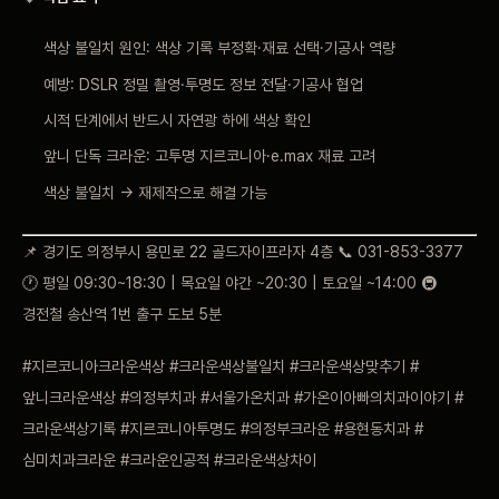
색상 불일치 원인: 색상 기록 부정확·재료 선택·기공사 역량
예방: DSLR 정밀 촬영·투명도 정보 전달·기공사 협업
시적 단계에서 반드시 자연광 하에 색상 확인
앞니 단독 크라운: 고투명 지르코니아·e.max 재료 고려
색상 불일치 → 재제작으로 해결 가능
📌 경기도 의정부시 용민로 22 골드자이프라자 4층 📞 031-853-3377
🕐 평일 09:30~18:30 | 목요일 야간 ~20:30 | 토요일 ~14:00 🚇
경전철 송산역 1번 출구 도보 5분
#지르코니아크라운색상 #크라운색상불일치 #크라운색상맞추기 #
앞니크라운색상 #의정부치과 #서울가온치과 #가온이아빠의치과이야기 #
크라운색상기록 #지르코니아투명도 #의정부크라운 #용현동치과 #
심미치과크라운 #크라운인공적 #크라운색상차이