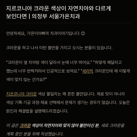
비포 애프터
지르코니아 크라운 색상이 자연치아와 다르게
보인다면 | 의정부 서울가온치과
공지사항
안녕하세요, 가온이아빠의 치과이야기입니다 😊
치과 백과사전
크라운을 하고 나서 이런 불만을 가지고 오시는 분들이 있습니다.
자주 묻는 질문
"크라운이 옆 치아랑 색이 달라서 눈에 너무 띄어요." "하얗게 해달라고
했는데 너무 반짝거려서 인공적으로 보여요." "
세라믹
크라운인데 왜 이렇게
회원가입 / 로그인
색이 맞지 않는 건가요?"
지르코니아 크라운
색상 불일치는 꽤 흔한 불만입니다. 재료 탓이 아니라
색상 기록·기공 과정·재료 선택에서 문제가 생기는 경우가 많습니다. 오늘은
원인과 해결법을 설명해드리겠습니다.
이 글은
크라운
색상이 자연치아와 맞지 않아 불만이신 분
, 새로 크라운을
계획 중인 분을 위해 작성했습니다.