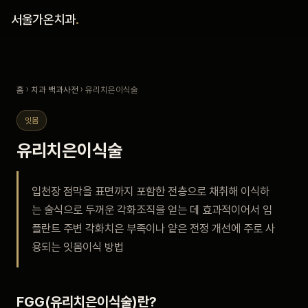
홈
서울가온치과
.
진료 철학
홈
›
치과 백과사전
› 유리치은이식술
진료 안내
잇몸
커뮤니티
유리치은이식술
의료진
입천장 점막을 표면까지 포함한 전층으로 채취해 이식하
는 술식으로 두꺼운 각화조직을 얻는 데 효과적이어서 임
안내
플란트 주변 각화치은 부족이나 얕은 전정 개선에 주로 사
용되는 잇몸이식 방법
예약 안내
블로그
FGG(유리치은이식술)란?