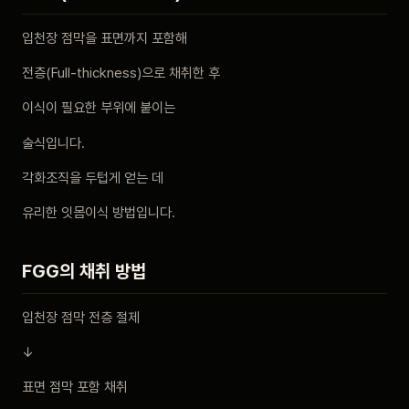
비포 애프터
입천장 점막을 표면까지 포함해
전층(Full-thickness)으로 채취한 후
공지사항
이식이 필요한 부위에 붙이는
치과 백과사전
술식입니다.
자주 묻는 질문
각화조직을 두텁게 얻는 데
유리한 잇몸이식 방법입니다.
회원가입 / 로그인
FGG의 채취 방법
입천장 점막 전층 절제
↓
표면 점막 포함 채취