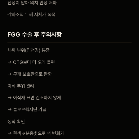
전정이 얕아 의치 안정 저하
각화조직 두께 자체가 목적
FGG 수술 후 주의사항
채취 부위(입천장) 통증
→ CTG보다 더 오래 불편
→ 구개 보호판으로 완화
이식 부위 관리
→ 이식재 표면 건조하지 않게
→ 클로르헥시딘 가글
생착 확인
→ 흰색→분홍빛으로 색 변화가