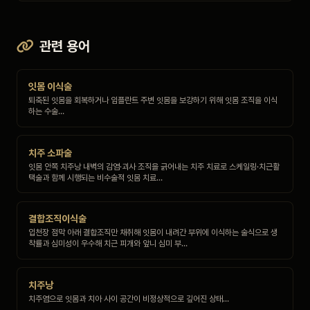
관련 용어
잇몸 이식술
퇴축된 잇몸을 회복하거나 임플란트 주변 잇몸을 보강하기 위해 잇몸 조직을 이식
하는 수술…
치주 소파술
잇몸 안쪽 치주낭 내벽의 감염·괴사 조직을 긁어내는 치주 치료로 스케일링·치근활
택술과 함께 시행되는 비수술적 잇몸 치료…
결합조직이식술
입천장 점막 아래 결합조직만 채취해 잇몸이 내려간 부위에 이식하는 술식으로 생
착률과 심미성이 우수해 치근 피개와 앞니 심미 부…
치주낭
치주염으로 잇몸과 치아 사이 공간이 비정상적으로 깊어진 상태…