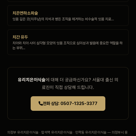
치은연하소파술
잇몸 깊은 곳(치주낭)의 치석과 병든 조직을 제거하는 비수술적 잇몸 치료…
치간 유두
치아와 치아 사이 삼각형 모양의 잇몸 조직으로 심미성과 발음에 중요한 역할을 하
는 부위…
유리치은이식술
에 대해 더 궁금하신가요? 서울대 출신 의
료진이 직접 상담해 드립니다.
전화 상담: 0507-1325-3377
의정부 유리치은이식술 · 탑석역 유리치은이식술 · 민락동 유리치은이식술 — 의정부시 용