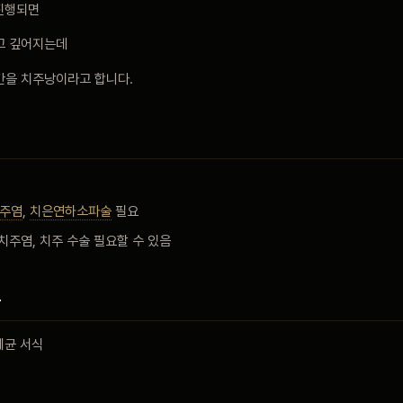
 진행되면
고 깊어지는데
간을 치주낭이라고 합니다.
주염
,
치은연하소파술
필요
치주염, 치주 수술 필요할 수 있음
유
세균 서식