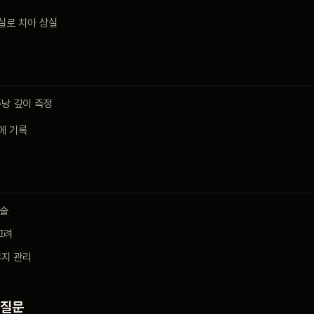
소실로 치아 상실
주낭 깊이 측정
에 기록
파술
고려
유지 관리
 질문