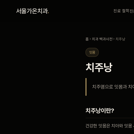
홈
서울가온치과
.
진료 철학
진
진료 철학
홈
›
치과 백과사전
› 치주낭
진료 안내
잇몸
치주낭
커뮤니티
치주염으로 잇몸과 치
의료진
안내
치주낭이란?
건강한 잇몸은 치아와 잇몸 
예약 안내