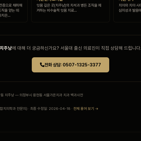
 전층으로 채취해
잇몸 깊은 곳(치주낭)의 치석과 병든 조직을 제
치아와 치아 사
조직을 얻는 데
거하는 비수술적 잇몸 치료…
심미성과 발음에
화치은…
치주낭
에 대해 더 궁금하신가요? 서울대 출신 의료진이 직접 상담해 드립니다
전화 상담: 0507-1325-3377
민락동 치주낭 — 의정부시 용현동 서울가온치과 치과 백과사전
치의학과 전문의) · 최종 수정일: 2026-04-18 ·
전체 용어 보기 →