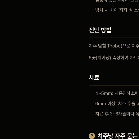
염증이 잇몸뼈까지 진행
방치 시 치아 지지 뼈 
진단 방법
치주 탐침(Probe)으로 치
6곳(치아당) 측정하여 차트
치료
4~5mm: 치은연하소
6mm 이상: 치주 수술 
치료 후 3~6개월마다 
치주낭 자주 묻는