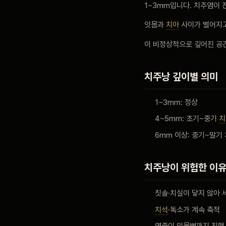
1~3mm입니다. 치주염이
블로그
잇몸과
치아
사이가 벌어지
이 비정상적으로 깊어진 공
비포 애프터
치주낭 깊이별 의미
공지사항
1~3mm: 정상
4~5mm: 초기~중기
치
치과 백과사전
6mm 이상: 중기~말기 
자주 묻는 질문
치주낭이 위험한 이
칫솔·치실이 닿지 않아 
회원가입 / 로그인
치석
·독소가 계속 축적