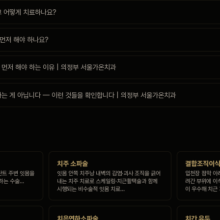
고 어떻게 치료하나요?
 먼저 해야 하나요?
 먼저 해야 하는 이유 | 의정부 서울가온치과
가는 게 아닙니다 — 이런 것들을 확인합니다 | 의정부 서울가온치과
치주 소파술
결합조직이
란트 주변 잇몸을
잇몸 안쪽 치주낭 내벽의 감염·괴사 조직을 긁어
입천장 점막 아
하는 수술…
내는 치주 치료로 스케일링·치근활택술과 함께
려간 부위에 이
시행되는 비수술적 잇몸 치료…
이 우수해 치근
치은연하소파술
치간 유두