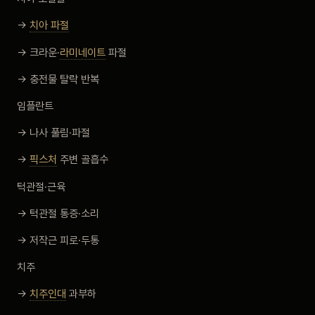
→
치아 파절
→ 크라운·
라미네이트
파절
→ 충전물 탈락 반복
임플란트
→ 나사 풀림·파절
→
픽스처
주변 골흡수
턱관절·근육
→ 턱관절 통증·소리
→ 저작근 피로·두통
치주
→
치주인대
과부하