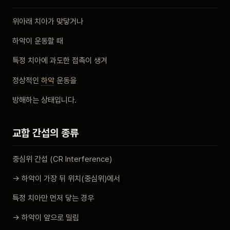
비포 애프터
위아래 치아가 맞닿거나
하악이 운동할 때
공지사항
특정 치아에 과도한 접촉이 생겨
치과 백과사전
정상적인
하악
운동을
자주 묻는 질문
방해하는 상태입니다.
회원가입 / 로그인
교합 간섭의 종류
중심위 간섭 (CR Interference)
→ 하악이 가장 뒤 위치(중심위)에서
특정 치아만 먼저 닿는 경우
→ 하악이 앞으로 밀림