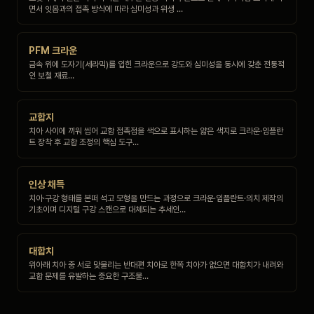
면서 잇몸과의 접촉 방식에 따라 심미성과 위생 …
PFM 크라운
금속 위에 도자기(세라믹)를 입힌 크라운으로 강도와 심미성을 동시에 갖춘 전통적
인 보철 재료…
교합지
치아 사이에 끼워 씹어 교합 접촉점을 색으로 표시하는 얇은 색지로 크라운·임플란
트 장착 후 교합 조정의 핵심 도구…
인상 채득
치아·구강 형태를 본떠 석고 모형을 만드는 과정으로 크라운·임플란트·의치 제작의
기초이며 디지털 구강 스캔으로 대체되는 추세인…
대합치
위아래 치아 중 서로 맞물리는 반대편 치아로 한쪽 치아가 없으면 대합치가 내려와
교합 문제를 유발하는 중요한 구조물…