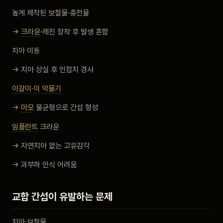
높게 제작된 보철물·충전물
→
크라운
·레진 장착 후 발생 흔함
치아 이동
→ 치아 상실 후 인접치 경사
이갈이
·
이 악물기
→
마모
불균형으로 간섭 형성
임플란트
크라운
→ 자연치아 없는 고유감각
→ 과부하 인식 어려움
교합 간섭이 유발하는 문제
치아·보철물