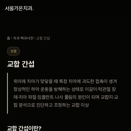
홈
서울가온치과
.
진료 철학
홈
›
치과 백과사전
› 교합 간섭
진료 안내
보철
커뮤니티
교합 간섭
의료진
위아래 치아가 맞닿을 때 특정 치아에 과도한 접촉이 생겨
정상적인 하악 운동을 방해하는 상태로 이갈이·턱관절 장
안내
애·치아 파절·임플란트 나사 풀림의 원인이 되며 교합지·교
합 분석으로 진단하고 조정하는 교합 이상
예약 안내
블로그
교합 간섭이란?