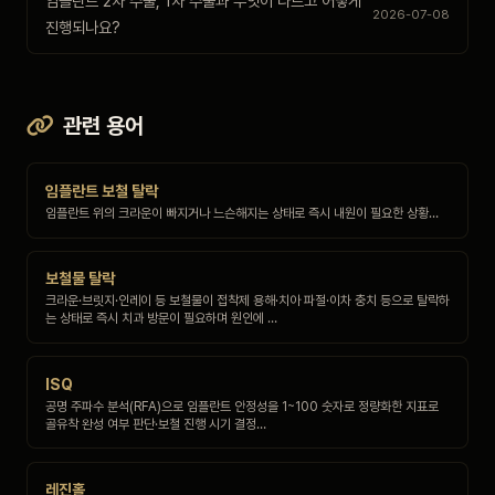
임플란트 2차 수술, 1차 수술과 무엇이 다르고 어떻게
2026-07-08
진행되나요?
관련 용어
임플란트 보철 탈락
임플란트 위의 크라운이 빠지거나 느슨해지는 상태로 즉시 내원이 필요한 상황…
보철물 탈락
크라운·브릿지·인레이 등 보철물이 접착제 용해·치아 파절·이차 충치 등으로 탈락하
는 상태로 즉시 치과 방문이 필요하며 원인에 …
ISQ
공명 주파수 분석(RFA)으로 임플란트 안정성을 1~100 숫자로 정량화한 지표로
골유착 완성 여부 판단·보철 진행 시기 결정…
레진홀