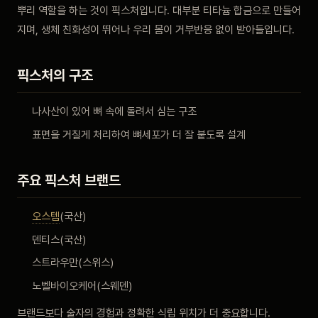
뿌리 역할을 하는 것이 픽스처입니다. 대부분 티타늄 합금으로 만들어
비포 애프터
지며, 생체 친화성이 뛰어나 우리 몸이 거부반응 없이 받아들입니다.
공지사항
픽스처의 구조
치과 백과사전
나사산이 있어 뼈 속에 돌려서 심는 구조
표면을 거칠게 처리하여 뼈세포가 더 잘 붙도록 설계
자주 묻는 질문
주요 픽스처 브랜드
회원가입 / 로그인
오스템
(국산)
덴티스(국산)
스트라우만(스위스)
노벨바이오케어(스웨덴)
브랜드보다 술자의 경험과 정확한 식립 위치가 더 중요합니다.