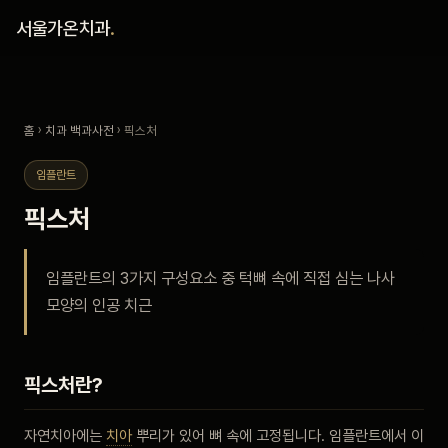
홈
서울가온치과
.
진료 철학
홈
›
치과 백과사전
› 픽스처
진료 안내
임플란트
커뮤니티
픽스처
의료진
임플란트의 3가지 구성요소 중 턱뼈 속에 직접 심는 나사
모양의 인공 치근
안내
예약 안내
픽스처란?
블로그
자연치아에는
치아
뿌리가 있어 뼈 속에 고정됩니다. 임플란트에서 이